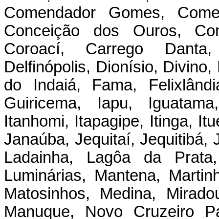
Comendador Gomes, Comerc
Conceição dos Ouros, Cong
Coroací, Carrego Danta, C
Delfinópolis, Dionísio, Divino,
do Indaiá, Fama, Felixlândi
Guiricema, Iapu, Iguatama,
Itanhomi, Itapagipe, Itinga, It
Janaúba, Jequitaí, Jequitibá, 
Ladainha, Lagôa da Prata, 
Luminárias, Mantena, Marti
Matosinhos, Medina, Mirado
Manuque, Novo Cruzeiro Pai