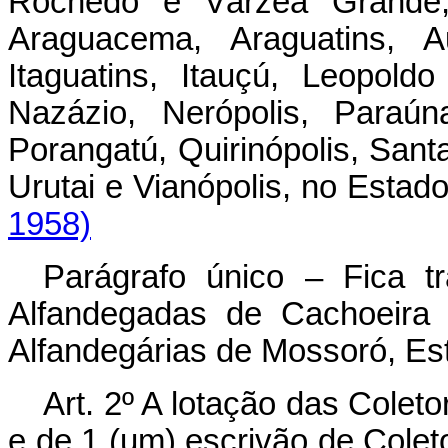
Rochedo e Várzea Grande
Araguacema, Araguatins, Au
Itaguatins, Itauçú, Leopol
Nazázio, Nerópolis, Paraún
Porangatú, Quirinópolis, San
Urutai e Vianópolis, no Est
1958)
Parágrafo único – Fica 
Alfandegadas de Cachoeira
Alfandegárias de Mossoró, Es
Art. 2º A lotação das Coleto
e de 1 (um) escrivão de Coleto