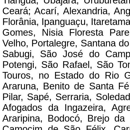
Tianguá, Ubajara, Uruburet
Ceará; Acarí, Alexandria, An
Florânia, Ipanguaçu, Itaretama
Gomes, Nisia Floresta Pare
Velho, Portalegre, Santana d
Sabugi, São José do Campe
Potengi, São Rafael, São To
Touros, no Estado do Rio G
Araruna, Benito de Santa Fé
Pilar, Sapé, Serraria, Soleda
Afogados da Ingazeira, Agres
Araripina, Bodocó, Brejo d
Camocim de São Félix, Carn