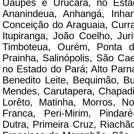
Uaupés e Urucará, no Esta
Ananindeua, Anhangá, Inhan
Conceição do Araguaia, Currali
Itupiranga, João Coelho, Ju
Timboteua, Ourém, Ponta d
Prainha, Salinópolis, São Ca
no Estado do Pará; Alto Parna
Benedito Leite, Bequimão, Bur
Mendes, Carutapera, Chapadi
Lorêto, Matinha, Morros, N
Franca, Peri-Mirim, Pindar
Dutra, Primeira Cruz, Riachã