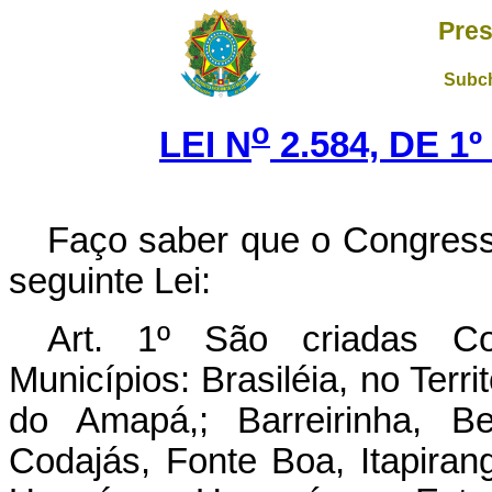
Pres
Subch
o
LEI N
2.584, DE 1
Faço saber que o Congress
seguinte Lei:
Art. 1º São criadas Col
Municípios: Brasiléia, no Terri
do Amapá,; Barreirinha, Be
Codajás, Fonte Boa, Itapiran