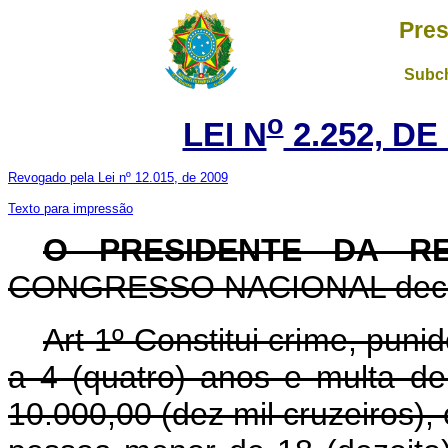
Pres
Subch
o
LEI N
2.252, DE
Revogado pela Lei nº 12.015, de 2009
Texto para impressão
O PRESIDENTE DA R
CONGRESSO NACIONAL decreta
Art 1º Constitui crime, pun
a 4 (quatro) anos e multa de
10.000,00 (dez mil cruzeiros), 