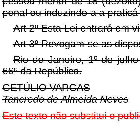
pessoa menor de 18 (dezoito)
penal ou induzindo-a a praticá-
Art 2º Esta Lei entrará em v
Art 3º Revogam-se as dispos
Rio de Janeiro, 1º de julh
66º da República.
GETÚLIO VARGAS
Tancredo de Almeida Neves
Este texto não substitui o pu