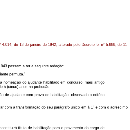
º 4.014, de 13 de janeiro de 1942, alterado pelo Decreto-lei nº 5.989, de 11
 1943 passam a ter a seguinte redação:
iante permuta.”
a nomeação do ajudante habilitado em concurso, mais antigo
 5 (cinco) anos na profissão.
o de ajudante com prova de habilitação, observado o critério
orar com a transformação do seu parágrafo único em § 1º e com o acréscimo
nstituirá título de habilitação para o provimento do cargo de