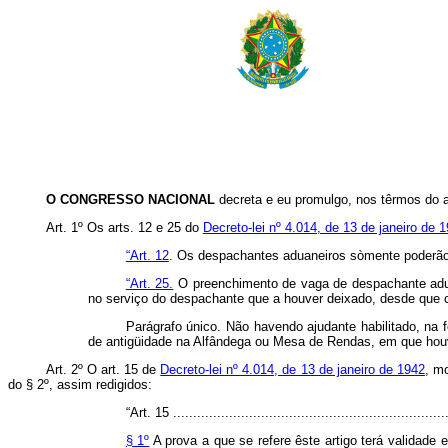
O CONGRESSO NACIONAL
decreta e eu promulgo, nos têrmos do art
Art
. 1º Os arts. 12 e 25 do
Decreto-lei nº 4.014, de 13 de janeiro de 
“Art. 12
. Os despachantes aduaneiros sòmente poderão s
“Art. 25.
O preenchimento de vaga de despachante adua
no serviço do despachante que a houver deixado, desde que c
Parágrafo único. Não havendo ajudante habilitado, na 
de antigüidade na Alfândega ou Mesa de Rendas, em que houv
Art
. 2º O art. 15 de
Decreto-lei nº 4.014, de 13 de janeiro de 1942
, m
do § 2º, assim redigidos:
“Art. 15 .....................................................................
§ 1º
A prova a que se refere êste artigo terá validade 