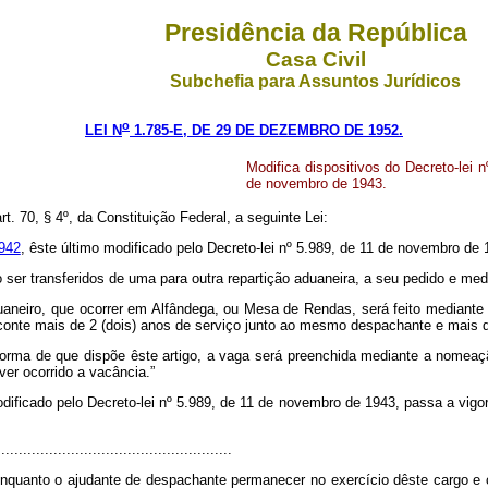
Presidência da República
Casa Civil
Subchefia para Assuntos Jurídicos
o
LEI N
1.785-E, DE 29 DE DEZEMBRO DE 1952.
Modifica dispositivos do Decreto-lei n
de novembro de 1943.
. 70, § 4º, da Constituição Federal, a seguinte Lei:
1942
, êste último modificado pelo Decreto-lei nº 5.989, de 11 de novembro de
er transferidos de uma para outra repartição aduaneira, a seu pedido e med
neiro, que ocorrer em Alfândega, ou Mesa de Rendas, será feito mediante 
onte mais de 2 (dois) anos de serviço junto ao mesmo despachante e mais de
forma de que dispõe êste artigo, a vaga será preenchida mediante a nomeaçã
er ocorrido a vacância.”
odificado pelo Decreto-lei nº 5.989, de 11 de novembro de 1943, passa a vig
.....................................................
enquanto o ajudante de despachante permanecer no exercício dêste cargo e co