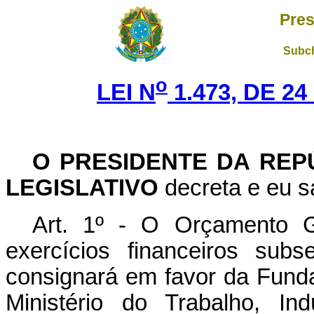
Pres
Subch
o
LEI N
1.473, DE 2
O PRESIDENTE DA REP
LEGISLATIVO
decreta e eu s
Art. 1º - O Orçamento G
exercícios financeiros sub
consignará em favor da Fund
Ministério do Trabalho, In