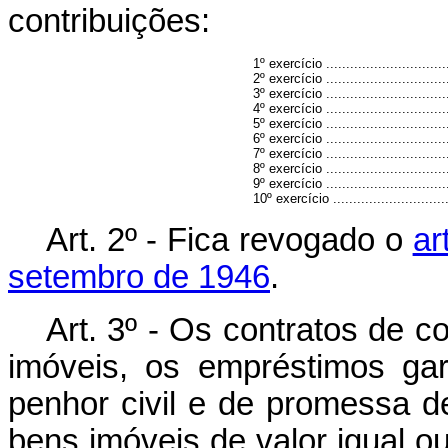
contribuições:
1º exercício ................................
2º exercício ................................
3º exercício ................................
4º exercício ................................
5º exercício ................................
6º exercício ................................
7º exercício ................................
8º exercício ................................
9º exercício ................................
10º exercício ..............................
Art. 2º - Fica revogado o
ar
setembro de 1946
.
Art. 3º - Os contratos de 
imóveis, os empréstimos gar
penhor civil e de promessa 
bens imóveis de valor igual o