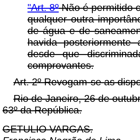
"Art. 8º
Não é permitido c
qualquer outra importân
de água e de saneament
havida posteriormente
desde que discriminad
comprovantes.
Art. 2º Revogam-se as dispo
Rio de Janeiro, 26 de outub
63º da República.
GETULIO VARGAS.