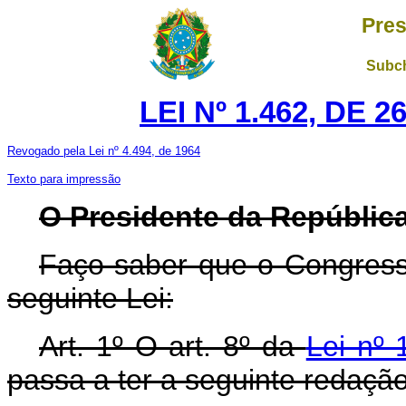
Pres
Subch
LEI Nº 1.462, DE 
Revogado pela Lei nº 4.494, de 1964
Texto para impressão
O Presidente da República
Faço saber que o Congress
seguinte Lei:
Art. 1º O art. 8º da
Lei nº
passa a ter a seguinte redação