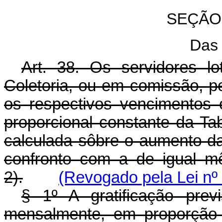
SEÇÃ
Das
Art. 38. Os servidores l
Coletoria, ou em comissão, 
os respectivos vencimentos o
proporcional constante da Tab
calculada sôbre o aumento d
confronto com a de igual mê
2).
(Revogado pela Lei nº
§ 1º A gratificação previ
mensalmente, em proporção 