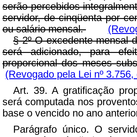
serão percebidos integralmen
servidor, de cinqüenta por c
ou salário mensal.
(Revog
§ 2º O excedente mensal do 
será adicionado, para efeit
proporcional dos meses su
(Revogado pela Lei nº 3.756,
Art. 39. A gratificação pro
será computada nos provento
base o vencido no ano anterior
Parágrafo único. O servid