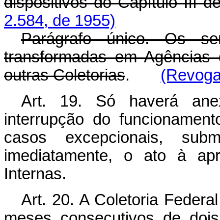
dispositivos do Capítulo III de
2.584, de 1955)
Parágrafo único. Os ser
transformadas em Agências 
outras Coletorias
.
(Revogad
Art. 19. Só haverá ane
interrupção do funcionamen
casos excepcionais, subm
imediatamente, o ato à ap
Internas.
Art. 20. A Coletoria Federa
meses consecutivos de dois 