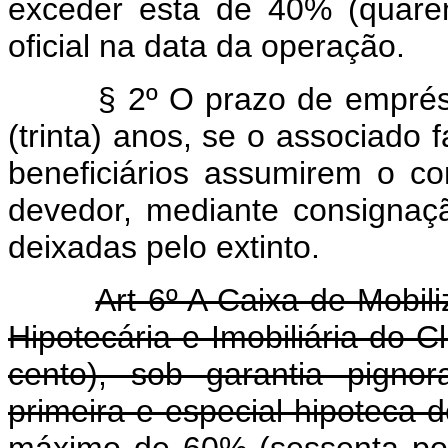
exceder esta de 40% (quare
oficial na data da operação.
§ 2º O prazo de empréstim
(trinta) anos, se o associado 
beneficiários assumirem o 
devedor, mediante consigna
deixadas pelo extinto.
Art 6º A Caixa de Mobili
Hipotecária e Imobiliária do Cl
cento), sob garantia pignor
primeira e especial hipoteca d
máximo de 60% (sessenta por