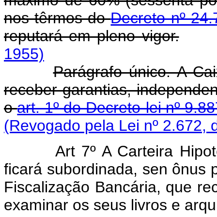
nos têrmos do
Decreto nº 24.
reputará em pleno vigor.
1955)
Parágrafo único. A Ca
receber garantias, independe
o
art. 1º do Decreto-lei nº 9.
(Revogado pela Lei nº 2.672, 
Art 7º A Carteira Hipot
ficará subordinada, sen ônus 
Fiscalização Bancária, que r
examinar os seus livros e arqu