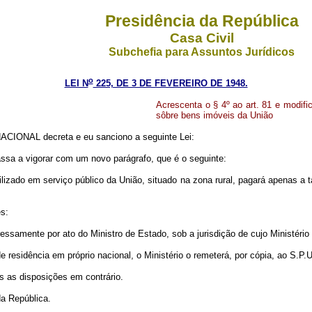
Presidência da República
Casa Civil
Subchefia para Assuntos Jurídicos
o
LEI N
225, DE 3 DE FEVEREIRO DE 1948.
Acrescenta o § 4º ao art. 81 e modifi
sôbre bens imóveis da União
CIONAL decreta e eu sanciono a seguinte Lei:
assa a vigorar com um novo parágrafo, que é o seguinte:
ilizado em serviço público da União, situado na zona rural, pagará apenas a 
es:
essamente por ato do Ministro de Estado, sob a jurisdição de cujo Ministério
de residência em próprio nacional, o Ministério o remeterá, por cópia, ao S.P.U
as as disposições em contrário.
a República.