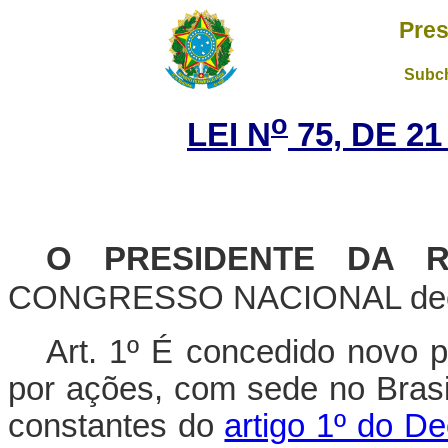
Pres
Subch
o
LEI N
75, DE 2
O PRESIDENTE DA R
CONGRESSO NACIONAL decreta
Art. 1º É concedido novo 
por ações, com sede no Brasi
constantes do
artigo 1º do De