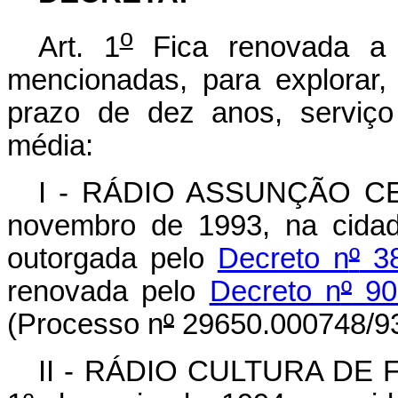
o
Art. 1
Fica renovada a 
mencionadas, para explorar, 
prazo de dez anos, serviço
média:
I - RÁDIO ASSUNÇÃO CEA
novembro de 1993, na cidad
outorgada pelo
Decreto n
º
38
renovada pelo
Decreto n
º
90
(Processo n
º
29650.000748/93
II - RÁDIO CULTURA DE F