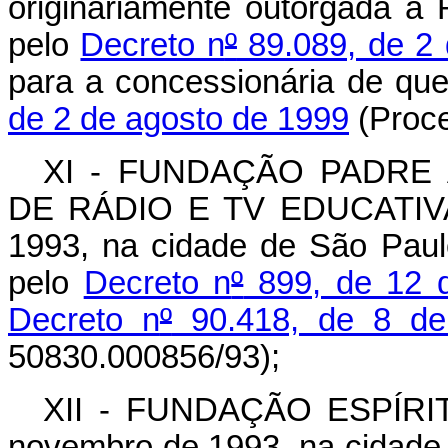
originariamente outorgada à 
pelo
Decreto n
º
89.089, de 2
para a concessionária de que
de 2 de agosto de 1999
(Proc
XI - FUNDAÇÃO PADRE 
DE RÁDIO E TV EDUCATIVAS
1993, na cidade de São Paul
pelo
Decreto n
º
899, de 12 
Decreto n
º
90.418, de 8 de
50830.000856/93);
XII - FUNDAÇÃO ESPÍRIT
novembro de 1993, na cidade