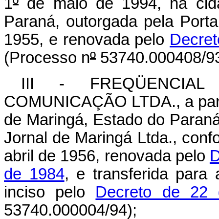
1
º
de maio de 1994, na cid
Paraná, outorgada pela Port
1955, e renovada pelo
Decret
(Processo n
º
53740.000408/93
III - FREQÜENCIA
COMUNICAÇÃO LTDA., a part
de Maringá, Estado do Paraná
Jornal de Maringá Ltda., con
abril de 1956, renovada pelo
D
de 1984
, e transferida para
inciso pelo
Decreto de 22 
53740.000004/94);