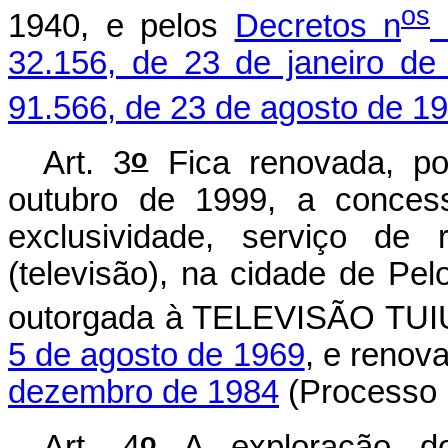
os
1940, e pelos
Decretos n
3
32.156, de 23 de janeiro de
91.566, de 23 de agosto de 1
o
Art. 3
Fica renovada, po
outubro de 1999, a concess
exclusividade, serviço de
(televisão), na cidade de Pe
outorgada à TELEVISÃO TUIU
5 de agosto de 1969
, e renov
dezembro de 1984
(Processo 
o
Art. 4
A exploração do 