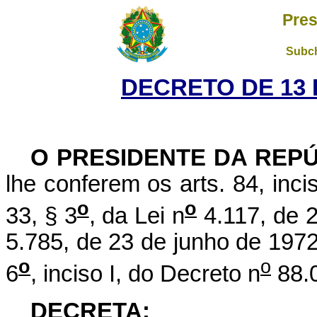
Pres
Subch
DECRETO DE 13 
O PRESIDENTE DA REPÚ
lhe conferem os arts. 84, inci
o
o
33, § 3
, da Lei n
4.117, de 2
5.785, de 23 de junho de 1972,
o
o
6
, inciso I, do Decreto n
88.0
DECRETA: