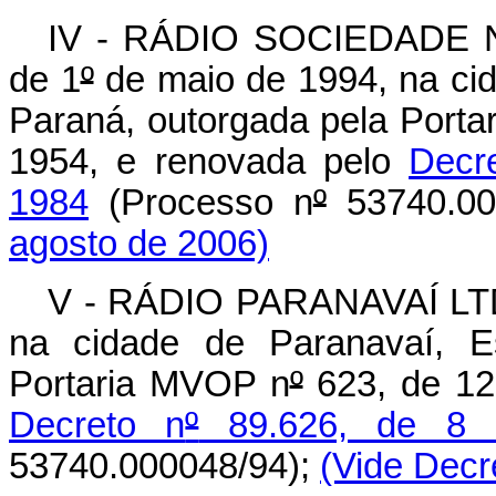
IV - RÁDIO SOCIEDADE N
de 1
º
de maio de 1994, na ci
Paraná, outorgada pela Port
1954, e renovada pelo
Decr
1984
(Processo n
º
53740.00
agosto de 2006)
V - RÁDIO PARANAVAÍ LTDA
na cidade de Paranavaí, E
Portaria MVOP n
º
623, de 12
Decreto n
º
89.626, de 8 
53740.000048/94);
(Vide Decr