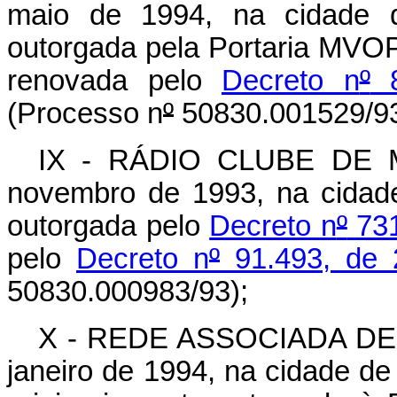
maio de 1994, na cidade 
outorgada pela Portaria MVO
renovada pelo
Decreto n
º
8
(Processo n
º
50830.001529/93
IX - RÁDIO CLUBE DE MA
novembro de 1993, na cidade
outorgada pelo
Decreto n
º
731
pelo
Decreto n
º
91.493, de 
50830.000983/93);
X - REDE ASSOCIADA DE D
janeiro de 1994, na cidade de