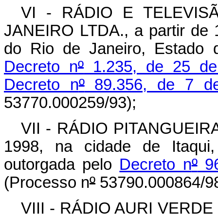
VI - RÁDIO E TELEVI
JANEIRO LTDA., a partir de 
do Rio de Janeiro, Estado 
Decreto n
º
1.235, de 25 de
Decreto n
º
89.356, de 7 de
53770.000259/93);
VII - RÁDIO PITANGUEIRA L
1998, na cidade de Itaqui
outorgada pelo
Decreto n
º
96
(Processo n
º
53790.000864/98
VIII - RÁDIO AURI VERDE 