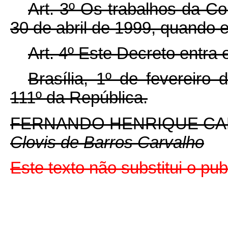
Art. 3º Os trabalhos da C
30 de abril de 1999, quando e
Art. 4º Este Decreto entra
Brasília, 1º de fevereiro
111º da República.
FERNANDO HENRIQUE C
Clovis de Barros Carvalho
Este texto não substitui o p