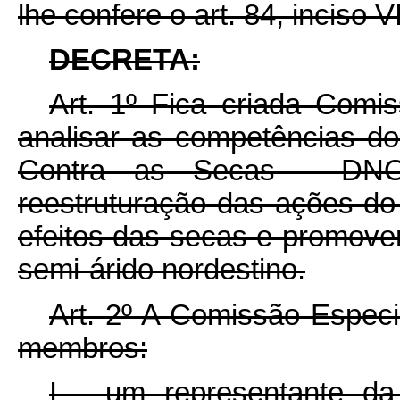
lhe confere o art. 84, inciso V
DECRETA:
Art. 1º Fica criada Comi
analisar as competências d
Contra as Secas - DN
reestruturação das ações do
efeitos das secas e promove
semi-árido nordestino.
Art. 2º A Comissão Especia
membros:
I - um representante da 