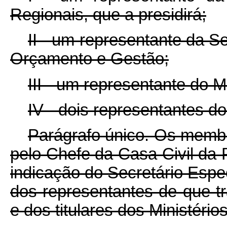
Regionais, que a presidirá;
II - um representante da S
Orçamento e Gestão;
III - um representante do M
IV - dois representantes 
Parágrafo único. Os memb
pelo Chefe da Casa Civil da 
indicação do Secretário Espec
dos representantes de que tra
e dos titulares dos Ministérios 