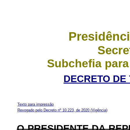
Presidênci
Secre
Subchefia para
DECRETO DE 7
Texto para impressão
Revogado pelo Decreto nº 10.223, de 2020
(Vigência)
O PRESIDENTE DA RE