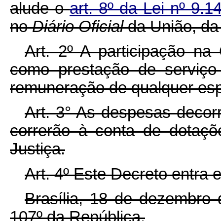
alude o
art. 8º da Lei nº 9.
no
Diário Oficial
da União, da
Art. 2º A participação n
como prestação de serviço 
remuneração de qualquer esp
Art. 3° As despesas decor
correrão à conta de dotaçõ
Justiça.
Art. 4º Este Decreto entra 
Brasília, 18 de dezembro
107º da República.