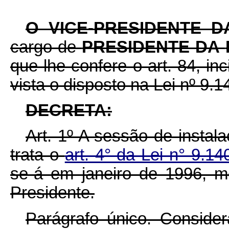
O VICE-PRESIDENTE 
cargo de
PRESIDENTE DA
que lhe confere o art. 84, in
vista o disposto na Lei nº 9.
DECRETA:
Art. 1º A sessão de insta
trata o
art. 4° da Lei n° 9.
se-á em janeiro de 1996, m
Presidente.
Parágrafo único. Consider