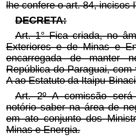
lhe confere o art. 84, incisos 
DECRETA:
Art. 1° Fica criada, no â
Exteriores e de Minas e Ene
encarregada de manter 
República do Paraguai, com 
A ao Estatuto da Itaipu-Binaci
Art. 2º A comissão ser
notório saber na área de ne
em ato conjunto dos Minist
Minas e Energia.