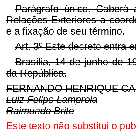
Parágrafo único. Caberá 
Relações Exteriores a coor
e a fixação de seu término.
Art. 3º Este decreto entra 
Brasília, 14 de junho de 
da República.
FERNANDO HENRIQUE C
Luiz Felipe Lampreia
Raimundo Brito
Este texto não substitui o p