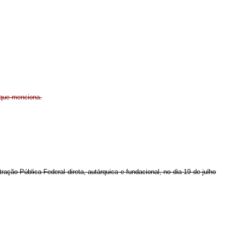
 que menciona.
ração Pública Federal direta, autárquica e fundacional, no dia 19 de julho