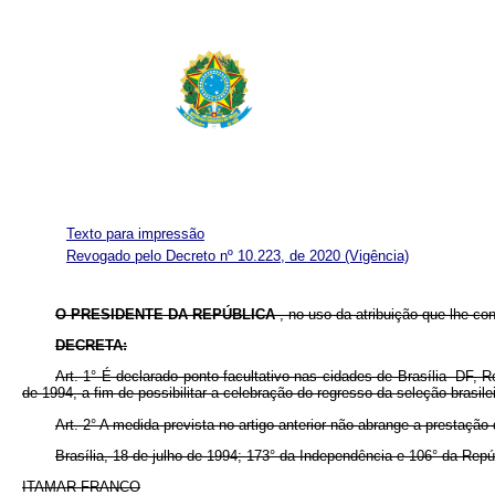
Texto para impressão
Revogado pelo Decreto nº 10.223, de 2020
(Vigência)
O PRESIDENTE DA REPÚBLICA
, no uso da atribuição que lhe con
DECRETA:
Art. 1° É declarado ponto facultativo nas cidades de Brasília -DF, R
de 1994, a fim de possibilitar a celebração do regresso da seleção brasilei
Art. 2° A medida prevista no artigo anterior não abrange a prestação
Brasília, 18 de julho de 1994; 173° da Independência e 106° da Repú
ITAMAR FRANCO