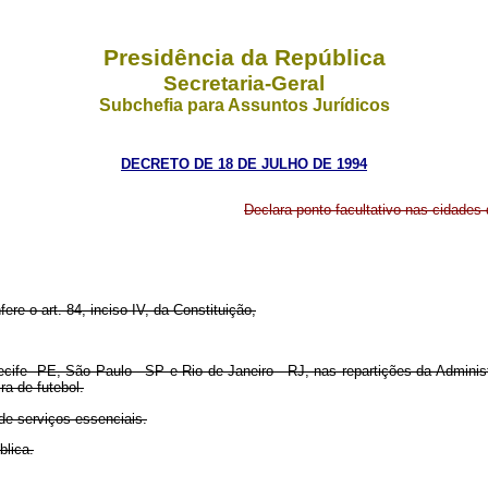
Presidência da República
Secretaria-Geral
Subchefia para Assuntos Jurídicos
DECRETO DE 18 DE JULHO DE 1994
Declara ponto facultativo nas cidades
fere o art. 84, inciso IV, da Constituição,
ecife -PE, São Paulo - SP e Rio de Janeiro - RJ, nas repartições da Administ
ra de futebol.
 de serviços essenciais.
blica.