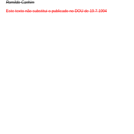
Romildo Canhim
Este texto não substitui o publicado no DOU de 19.7.1994