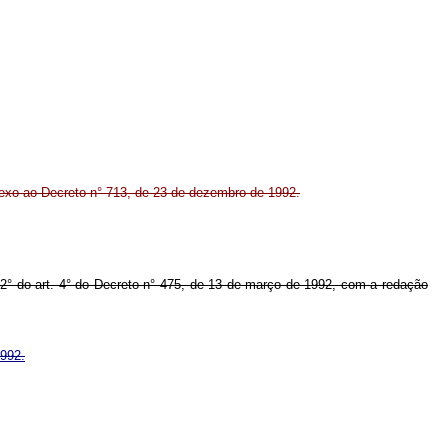
nexo ao Decreto n° 713, de 23 de dezembro de 1992.
 § 2° do art. 4° do Decreto n° 475, de 13 de março de 1992, com a redação
1992.