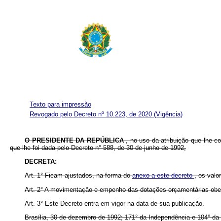
Texto para impressão
Revogado pelo Decreto nº 10.223, de 2020
(Vigência)
O PRESIDENTE DA REPÚBLICA
, no uso da atribuição que lhe c
que lhe foi dada pelo Decreto n° 588, de 30 de junho de 1992,
DECRETA:
Art. 1° Ficam ajustados, na forma do
anexo a este decreto
, os valo
Art. 2° A movimentação e empenho das dotações orçamentárias ob
Art. 3° Este Decreto entra em vigor na data de sua publicação.
Brasília, 30 de dezembro de 1992; 171° da Independência e 104° da