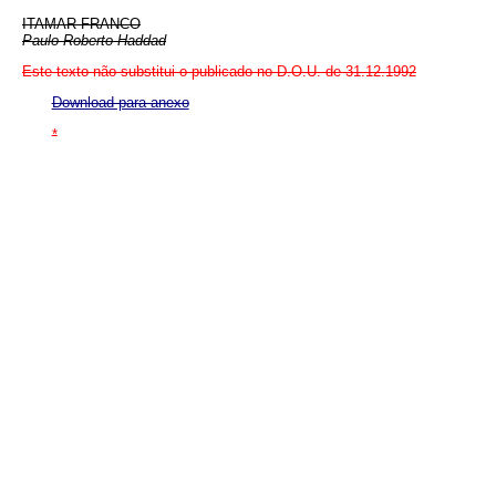
ITAMAR FRANCO
Paulo Roberto Haddad
Este texto não substitui o publicado no D.O.U. de 31.12.1992
Download para anexo
*