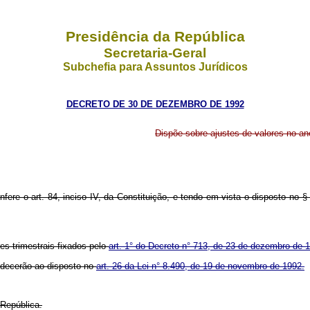
Presidência da República
Secretaria-Geral
Subchefia para Assuntos Jurídicos
DECRETO DE 30 DE DEZEMBRO DE 1992
Dispõe sobre ajustes de valores no a
onfere o art. 84, inciso IV, da Constituição, e tendo em vista o disposto no
res trimestrais fixados pelo
art. 1° do Decreto n° 713, de 23 de dezembro de 
edecerão ao disposto no
art. 26 da Lei n° 8.490, de 19 de novembro de 1992.
 República.