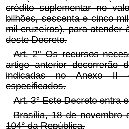
crédito suplementar no val
bilhões, sessenta e cinco mi
mil cruzeiros), para atender
deste Decreto.
Art. 2° Os recursos neces
artigo anterior decorrerão
indicadas no Anexo II 
especificados.
Art. 3° Este Decreto entra 
Brasília, 18 de novembro 
104° da República.