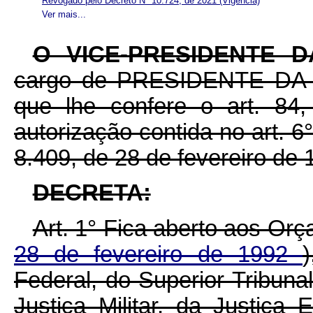
Revogado pelo Decreto Nº 10.724, de 2021
(Vigência)
Ver mais...
O VICE-PRESIDENTE 
cargo de PRESIDENTE DA R
que lhe confere o art. 84,
autorização contida no art. 6°,
8.409, de 28 de fevereiro de 
DECRETA:
Art. 1° Fica aberto aos Or
28 de fevereiro de 1992
Federal, do Superior Tribunal
Justiça Militar, da Justiça 