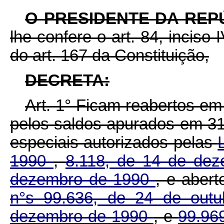
O PRESIDENTE DA REP
lhe confere o art. 84, inciso 
do art. 167 da Constituição,
DECRETA:
Art. 1° Ficam reabertos em 
pelos saldos apurados em 31
especiais autorizados pelas
1990
,
8.118, de 14 de de
dezembro de 1990
, e aber
n°s 99.636, de 24 de out
dezembro de 1990
, e
99.96