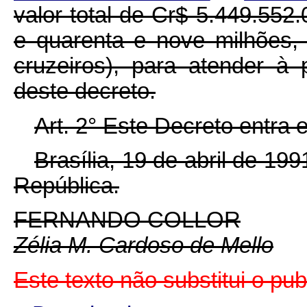
valor total de Cr$ 5.449.552.
e quarenta e nove milhões, 
cruzeiros), para atender à
deste decreto.
Art. 2° Este Decreto entra 
Brasília, 19 de abril de 19
República.
FERNANDO COLLOR
Zélia M. Cardoso de Mello
Este texto não substitui o pu