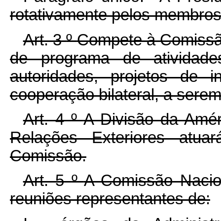
rotativamente pelos membros
Art. 3
º
Compete à Comissão
de programa de atividades
autoridades, projetos de 
cooperação bilateral, a sere
Art. 4
º
A Divisão da Améri
Relações Exteriores atuar
Comissão.
Art. 5
º
A Comissão Nacio
reuniões representantes de: