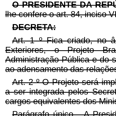
O PRESIDENTE DA REP
lhe confere o art. 84, inciso V
DECRETA:
Art. 1
º
Fica criado, no 
Exteriores, o Projeto Bra
Administração Pública e do se
ao adensamento das relações 
Art. 2
º
O Projeto será im
a ser integrada pelos Secre
cargos equivalentes dos Minis
Parágrafo único. A Presi