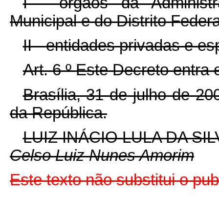
I - órgãos da Administr
Municipal e do Distrito Federa
II - entidades privadas e e
Art. 6
º
Este Decreto entra 
Brasília, 31 de julho de 2
da República.
LUIZ INÁCIO LULA DA SIL
Celso Luiz Nunes Amorim
Este texto não substitui o pu