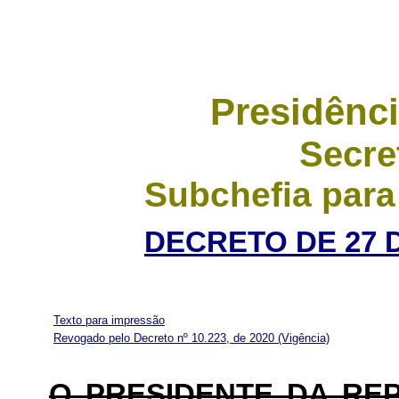
Presidênci
Secre
Subchefia para
DECRETO DE 27 
Texto para impressão
Revogado pelo Decreto nº 10.223, de 2020
(Vigência)
O PRESIDENTE DA RE