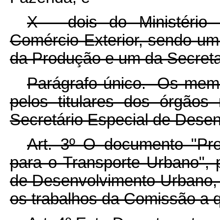
X - dois do Ministério 
Comércio Exterior, sendo um
da Produção e um da Secretar
Parágrafo único. Os mem
pelos titulares dos órgãos
Secretário Especial de Dese
Art. 3º O documento "Pro
para o Transporte Urbano", 
de Desenvolvimento Urbano, 
os trabalhos da Comissão a q