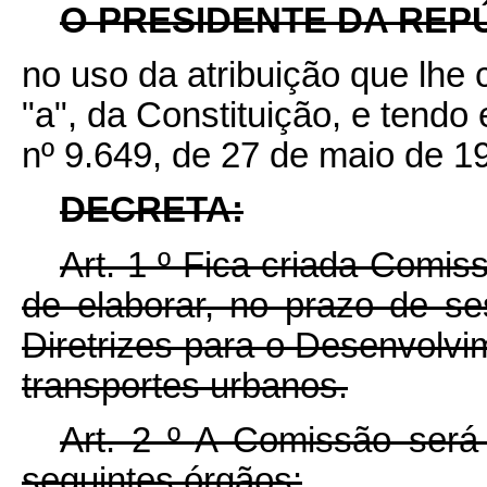
O PRESIDENTE DA REP
no uso da atribuição que lhe c
"a", da Constituição, e tendo 
nº 9.649, de 27 de maio de 1
DECRETA:
Art. 1
º
Fica criada Comissã
de elaborar, no prazo de se
Diretrizes para o Desenvolvi
transportes urbanos.
Art. 2
º
A Comissão será 
seguintes órgãos: