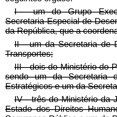
I - um do Grupo Execu
Secretaria Especial de Dese
da República, que a coordena
II - um da Secretaria de 
Transportes;
III - dois do Ministério d
sendo um da Secretaria d
Estratégicos e um da Secreta
IV - três do Ministério da
Estado dos Direitos Human