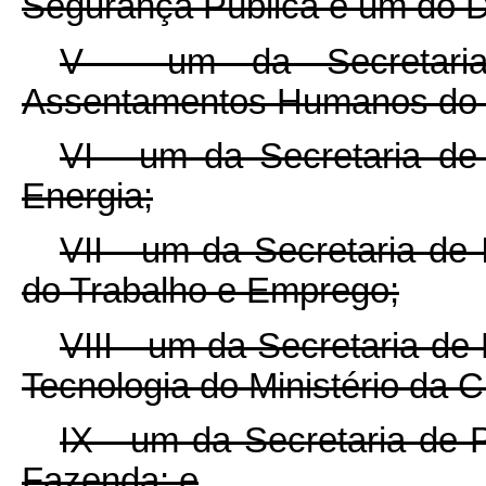
Segurança Pública e um do D
V - um da Secretaria
Assentamentos Humanos do M
VI - um da Secretaria de
Energia;
VII - um da Secretaria de 
do Trabalho e Emprego;
VIII - um da Secretaria de
Tecnologia do Ministério da C
IX - um da Secretaria de P
Fazenda; e