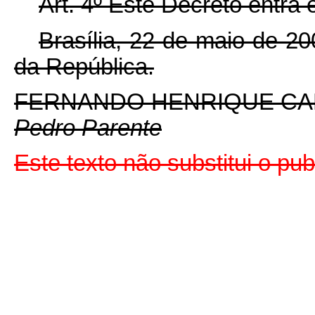
Art. 4º Este Decreto entra
Brasília, 22 de maio de 2
da República.
FERNANDO HENRIQUE C
Pedro Parente
Este texto não substitui o p