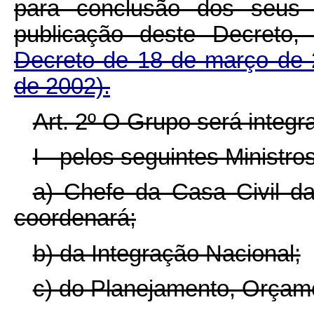
para conclusão dos seus 
publicação deste Decreto,
Decreto de 18 de março de
de 2002).
Art. 2º O Grupo será integr
I - pelos seguintes Ministro
a) Chefe da Casa Civil da
coordenará;
b) da Integração Nacional;
c) do Planejamento, Orçam