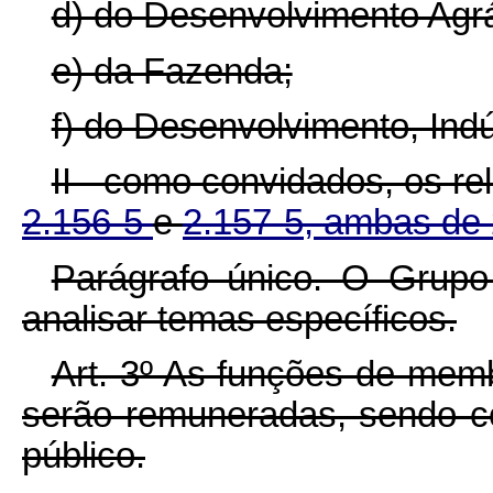
d) do Desenvolvimento Agrá
e) da Fazenda;
f) do Desenvolvimento, Indú
II - como convidados, os re
2.156-5
e
2.157-5, ambas de 
Parágrafo único. O Grupo 
analisar temas específicos.
Art. 3º As funções de mem
serão remuneradas, sendo co
público.