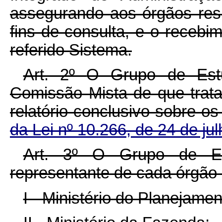
assegurando aos órgãos resp
fins de consulta, e o recebi
referido Sistema.
Art. 2º
O Grupo de Estu
Comissão Mista de que trat
relatório conclusivo sobre o
da Lei nº
10.266, de 24 de ju
Art. 3º
O Grupo de Es
representante de cada órgão 
I - Ministério do Planejam