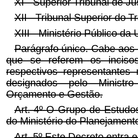
XI - Superior Tribunal de Ju
XII - Tribunal Superior do T
XIII - Ministério Público da 
Parágrafo único. Cabe aos 
que se referem os incis
respectivos representante
designados pelo Ministr
Orçamento e Gestão.
Art. 4º
O Grupo de Estudos 
do Ministério do Planejamen
Art. 5º Este Decreto entra 