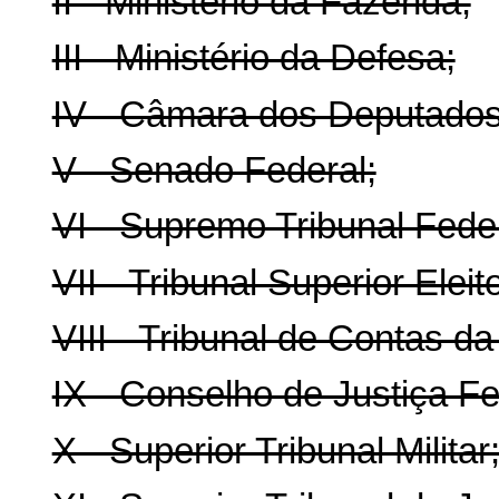
II - Ministério da Fazenda;
III - Ministério da Defesa;
IV - Câmara dos Deputados
V - Senado Federal;
VI - Supremo Tribunal Feder
VII - Tribunal Superior Eleito
VIII - Tribunal de Contas da
IX - Conselho de Justiça Fe
X - Superior Tribunal Militar