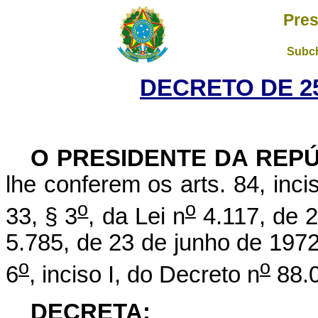
Pres
Subch
DECRETO DE 25
O PRESIDENTE DA REP
lhe conferem os arts. 84, inci
o
o
33, § 3
, da Lei n
4.117, de 2
5.785, de 23 de junho de 1972,
o
o
6
, inciso I, do Decreto n
88.0
DECRETA: