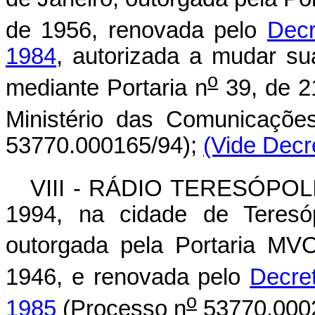
de 1956, renovada pelo
Decr
1984
, autorizada a mudar su
o
mediante Portaria n
39, de 2
Ministério das Comunicaçõe
53770.000165/94);
(Vide Decr
VIII - RÁDIO TERESÓPOLIS
1994, na cidade de Teresóp
outorgada pela Portaria MV
1946, e renovada pelo
Decre
o
1985
(Processo n
53770.0002