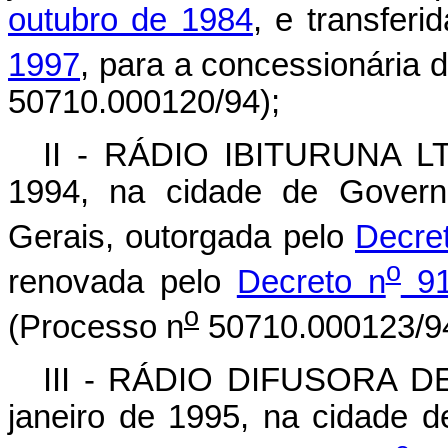
outubro de 1984
, e transferi
1997
, para a concessionária d
50710.000120/94);
II - RÁDIO IBITURUNA LTD
1994, na cidade de Govern
Gerais, outorgada pelo
Decre
o
renovada pelo
Decreto n
91
o
(Processo n
50710.000123/94
III - RÁDIO DIFUSORA DE
janeiro de 1995, na cidade d