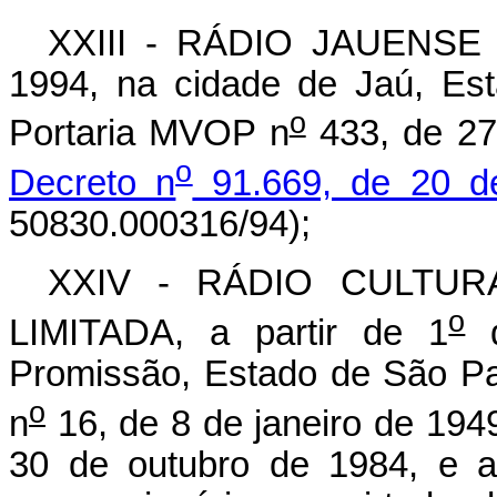
XXIII - RÁDIO JAUENSE L
1994, na cidade de Jaú, Es
o
Portaria MVOP n
433, de 27
o
Decreto n
91.669, de 20 d
50830.000316/94);
XXIV - RÁDIO CULTU
o
LIMITADA, a partir de 1
d
Promissão, Estado de São Pa
o
n
16, de 8 de janeiro de 1949
30 de outubro de 1984, e a