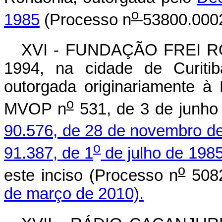
o
1985
(Processo n
53800.0002
XVI - FUNDAÇÃO FREI ROG
1994, na cidade de Curitib
outorgada originariamente à 
o
MVOP n
531, de 3 de junho
90.576, de 28 de novembro d
o
91.387, de 1
de julho de 198
o
este inciso (Processo n
5082
de março de 2010).