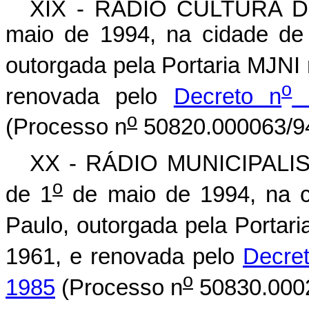
XIX - RÁDIO CULTURA DE
maio de 1994, na cidade de
outorgada pela Portaria MJNI 
o
renovada pelo
Decreto n
8
o
(Processo n
50820.000063/94
XX - RÁDIO MUNICIPALIS
o
de 1
de maio de 1994, na c
Paulo, outorgada pela Portar
1961, e renovada pelo
Decre
o
1985
(Processo n
50830.0002