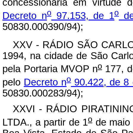
concessionária em virtude 
o
o
Decreto n
97.153, de 1
de
50830.000390/94);
XXV - RÁDIO SÃO CARLOS 
1994, na cidade de São Carl
o
pela Portaria MVOP n
177, d
o
pelo
Decreto n
90.422, de 8
50830.000283/94);
XXVI - RÁDIO PIRATINI
o
LTDA., a partir de 1
de maio 