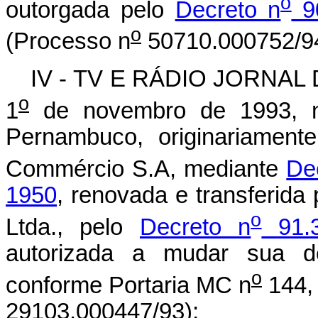
o
outorgada pelo
Decreto n
90
o
(Processo n
50710.000752/94
IV - TV E RÁDIO JORNAL 
o
1
de novembro de 1993, n
Pernambuco, originariament
Commércio S.A, mediante
De
1950
, renovada e transferid
o
Ltda., pelo
Decreto n
91.3
autorizada a mudar sua de
o
conforme Portaria MC n
144, 
29103.000447/93);