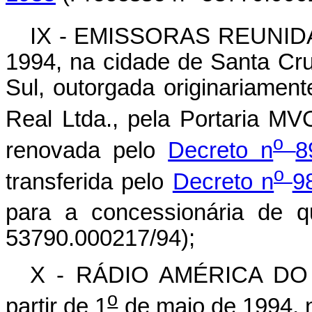
IX - EMISSORAS REUNIDAS 
1994, na cidade de Santa Cr
Sul, outorgada originariamen
Real Ltda., pela Portaria M
o
renovada pelo
Decreto n
8
o
transferida pelo
Decreto n
9
para a concessionária de q
53790.000217/94);
X - RÁDIO AMÉRICA DO
o
partir de 1
de maio de 1994, 