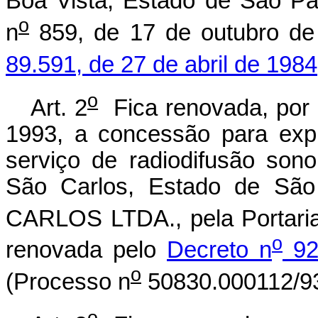
Boa Vista, Estado de São Pa
o
n
859, de 17 de outubro de
89.591, de 27 de abril de 1984
o
Art. 2
Fica renovada, por d
1993, a concessão para explo
serviço de radiodifusão son
São Carlos, Estado de Sã
CARLOS LTDA., pela Portari
o
renovada pelo
Decreto n
92
o
(Processo n
50830.000112/93
o