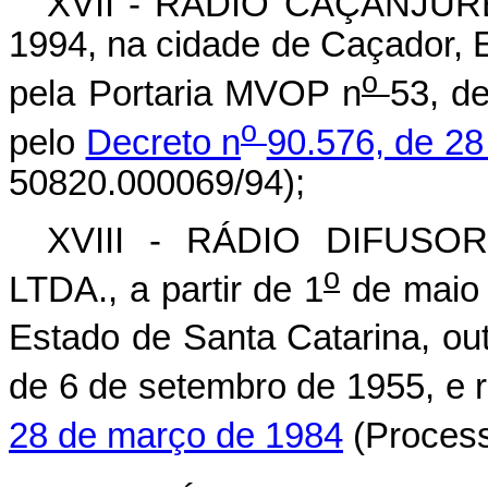
XVII - RÁDIO CAÇANJURÊ 
1994, na cidade de Caçador, 
o
pela Portaria MVOP n
53, d
o
pelo
Decreto n
90.576, de 2
50820.000069/94);
XVIII - RÁDIO DIFUS
o
LTDA., a partir de 1
de maio 
Estado de Santa Catarina, ou
de 6 de setembro de 1955, e 
28 de março de 1984
(Proces