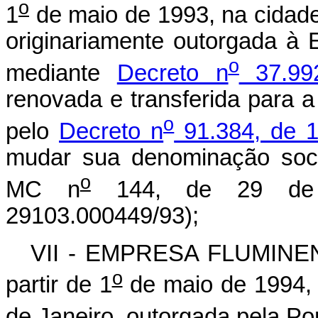
o
1
de maio de 1993, na cidad
originariamente outorgada à
o
mediante
Decreto n
37.99
renovada e transferida para 
o
pelo
Decreto n
91.384, de 
mudar sua denominação socia
o
MC n
144, de 29 de a
29103.000449/93);
VII - EMPRESA FLUMIN
o
partir de 1
de maio de 1994, 
de Janeiro, outorgada pela P