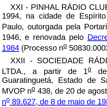
XXI - PINHAL RÁDIO CLUBE
1994, na cidade de Espírit
Paulo, outorgada pela Porta
1946, e renovada pelo
Decr
o
1984
(Processo n
50830.0003
XXII - SOCIEDADE RÁ
o
LTDA., a partir de 1
de 
Guaratinguetá, Estado de S
o
MVOP n
438, de 20 de agost
o
n
89.627, de 8 de maio de 1