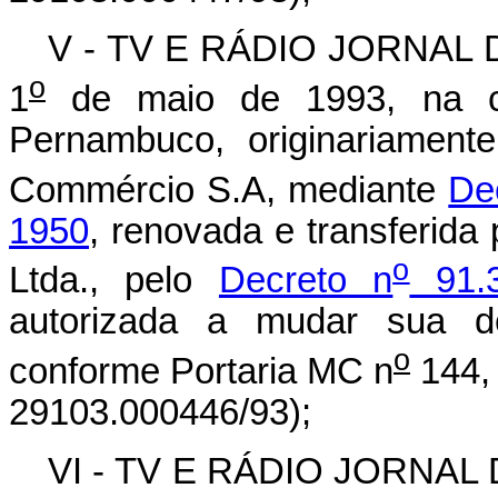
V - TV E RÁDIO JORNAL D
o
1
de maio de 1993, na c
Pernambuco, originariament
Commércio S.A, mediante
De
1950
, renovada e transferid
o
Ltda., pelo
Decreto n
91.3
autorizada a mudar sua de
o
conforme Portaria MC n
144, 
29103.000446/93);
VI - TV E RÁDIO JORNAL 