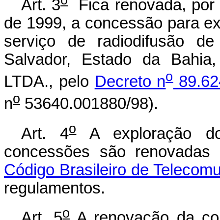
Art. 3
Fica renovada, por q
de 1999, a concessão para exp
serviço de radiodifusão d
Salvador, Estado da Bahi
o
LTDA., pelo
Decreto n
89.62
o
n
53640.001880/98).
o
Art. 4
A exploração do 
concessões são renovadas p
Código Brasileiro de Telecom
regulamentos.
o
Art. 5
A renovação da con