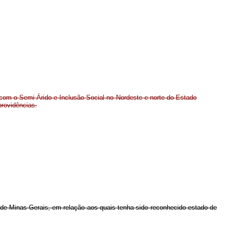
 com o Semi-Árido e Inclusão Social no Nordeste e norte do Estado
providências.
 de Minas Gerais, em relação aos quais tenha sido reconhecido estado de