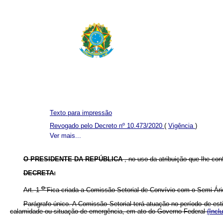
Texto para impressão
Revogado pelo Decreto nº 10.473/2020
(
Vigência
)
Ver mais...
O PRESIDENTE DA REPÚBLICA
, no uso da atribuição que lhe conf
DECRETA:
o
Art. 1
Fica criada a Comissão Setorial de Convívio com o Semi-Ári
Parágrafo único. A Comissão Setorial terá atuação no período de es
calamidade ou situação de emergência, em ato do Governo Federal
(Incl