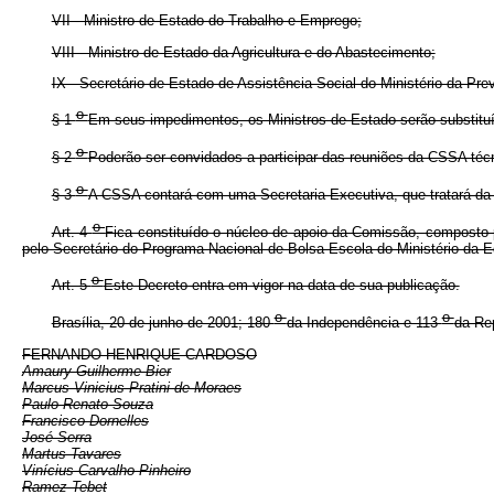
VII - Ministro de Estado do Trabalho e Emprego;
VIII - Ministro de Estado da Agricultura e do Abastecimento;
IX - Secretário de Estado de Assistência Social do Ministério da Prev
o
§ 1
Em seus impedimentos, os Ministros de Estado serão substituí
o
§ 2
Poderão ser convidados a participar das reuniões da CSSA técn
o
§ 3
A CSSA contará com uma Secretaria-Executiva, que tratará da 
o
Art. 4
Fica constituído o núcleo de apoio da Comissão, composto p
pelo Secretário do Programa Nacional de Bolsa Escola do Ministério da E
o
Art. 5
Este Decreto entra em vigor na data de sua publicação.
o
o
Brasília, 20 de junho de 2001; 180
da Independência e 113
da Re
FERNANDO HENRIQUE CARDOSO
Amaury Guilherme Bier
Marcus Vinicius Pratini de Moraes
Paulo Renato Souza
Francisco Dornelles
José Serra
Martus Tavares
Vinícius Carvalho Pinheiro
Ramez Tebet