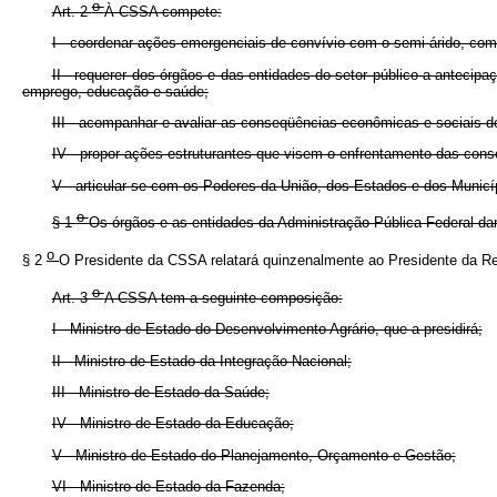
o
Art. 2
À CSSA compete:
I - coordenar ações emergenciais de convívio com o semi-árido, com 
II - requerer dos órgãos e das entidades do setor público a antecip
emprego, educação e saúde;
III - acompanhar e avaliar as conseqüências econômicas e sociais d
IV - propor ações estruturantes que visem o enfrentamento das con
V - articular-se com os Poderes da União, dos Estados e dos Municíp
o
§ 1
Os órgãos e as entidades da Administração Pública Federal da
o
§ 2
O Presidente da CSSA relatará quinzenalmente ao Presidente da Re
o
Art. 3
A CSSA tem a seguinte composição:
I - Ministro de Estado do Desenvolvimento Agrário, que a presidirá;
II - Ministro de Estado da Integração Nacional;
III - Ministro de Estado da Saúde;
IV - Ministro de Estado da Educação;
V - Ministro de Estado do Planejamento, Orçamento e Gestão;
VI - Ministro de Estado da Fazenda;