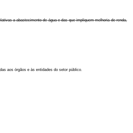
relativas a abastecimento de água e das que impliquem melhoria de renda,
as aos órgãos e às entidades do setor público.