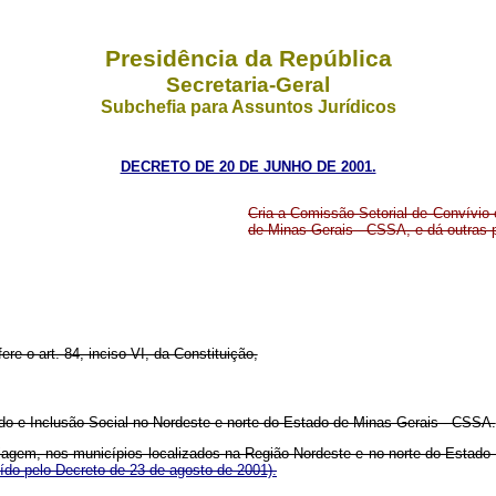
Presidência da República
Secretaria-Geral
Subchefia para Assuntos Jurídicos
DECRETO DE 20 DE JUNHO DE 2001.
Cria a Comissão Setorial de Convívio
de Minas Gerais - CSSA, e dá outras 
ere o art. 84, inciso VI, da Constituição,
do e Inclusão Social no Nordeste e norte do Estado de Minas Gerais - CSSA.
tiagem, nos municípios localizados na Região Nordeste e no norte do Estado
uído pelo Decreto de 23 de agosto de 2001).