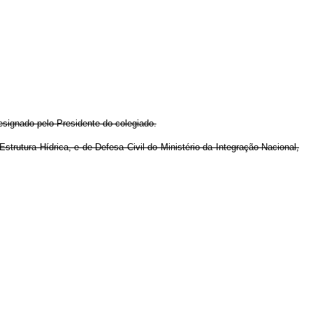
signado pelo Presidente do colegiado.
trutura Hídrica, e de Defesa Civil do Ministério da Integração Nacional,