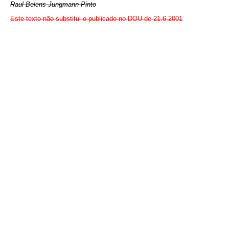
Raul Belens Jungmann Pinto
Este texto não substitui o publicado no DOU de 21.6.2001