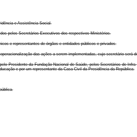
idência e Assistência Social.
dos pelos Secretários-Executivos dos respectivos Ministérios.
icos e representantes de órgãos e entidades públicos e privados.
operacionalização das ações a serem implementadas, cujo secretário será de
elo Presidente da Fundação Nacional de Saúde, pelos Secretários de Infra-Es
ducação e por um representante da Casa Civil da Presidência da República.
pública.