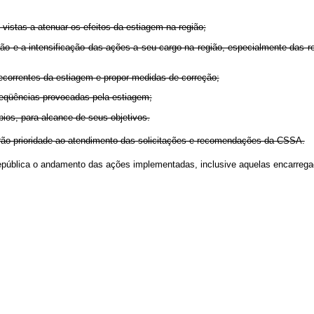
vistas a atenuar os efeitos da estiagem na região;
ação e a intensificação das ações a seu cargo na região, especialmente das 
ecorrentes da estiagem e propor medidas de correção;
seqüências provocadas pela estiagem;
ios, para alcance de seus objetivos.
rão prioridade ao atendimento das solicitações e recomendações da CSSA.
pública o andamento das ações implementadas, inclusive aquelas encarregad