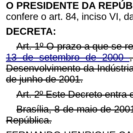
O PRESIDENTE DA REPÚ
confere o art. 84, inciso VI, d
DECRETA:
Art. 1º O prazo a que se r
13 de setembro de 2000
Desenvolvimento da Indústria
de junho de 2001.
Art. 2º Este Decreto entra
Brasília, 8 de maio de 200
República.