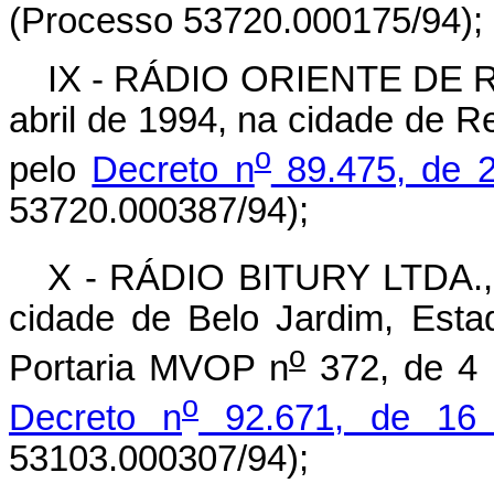
(Processo 53720.000175/94);
IX - RÁDIO ORIENTE DE R
abril de 1994, na cidade de 
o
pelo
Decreto n
89.475, de 
53720.000387/94);
X - RÁDIO BITURY LTDA., a
cidade de Belo Jardim, Est
o
Portaria MVOP n
372, de 4 
o
Decreto n
92.671, de 16
53103.000307/94);