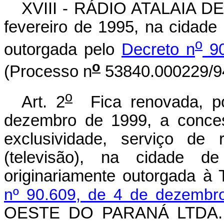
XVIII - RÁDIO ATALAIA DE
fevereiro de 1995, na cidade
o
outorgada pelo
Decreto n
90
o
(Processo n
53840.000229/9
o
Art. 2
Fica renovada, po
dezembro de 1999, a conces
exclusividade, serviço de
(televisão), na cidade d
originariamente outorgada à
nº 90.609, de 4 de dezembr
OESTE DO PARANÁ LTDA.