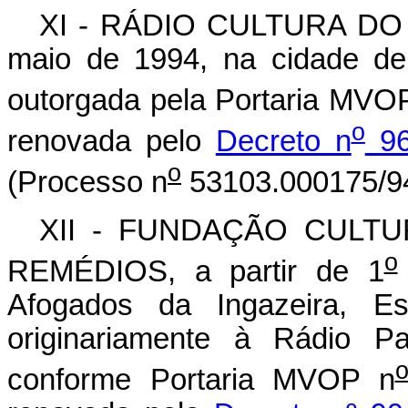
XI - RÁDIO CULTURA DO 
maio de 1994, na cidade de
outorgada pela Portaria MVO
o
renovada pelo
Decreto n
96
o
(Processo n
53103.000175/94
XII - FUNDAÇÃO CULT
o
REMÉDIOS, a partir de 1
Afogados da Ingazeira, E
originariamente à Rádio P
conforme Portaria MVOP n