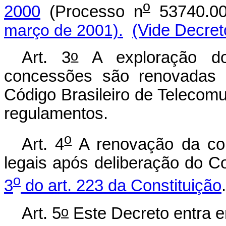
o
2000
(Processo n
53740.00
março de 2001).
(Vide Decret
o
Art. 3
A exploração do 
concessões são renovadas p
Código Brasileiro de Telecom
regulamentos.
o
Art. 4
A renovação da con
legais após deliberação do 
o
3
do art. 223 da Constituição
.
o
Art. 5
Este Decreto entra e