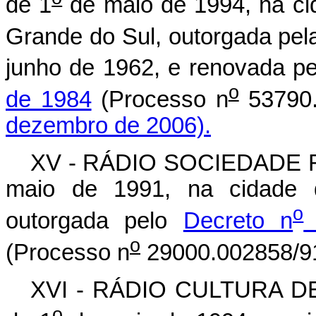
de 1
de maio de 1994, na ci
Grande do Sul, outorgada pel
junho de 1962, e renovada p
o
de 1984
(Processo n
53790.
dezembro de 2006).
XV - RÁDIO SOCIEDADE RO
maio de 1991, na cidade 
o
outorgada pelo
Decreto n
o
(Processo n
29000.002858/91
XVI - RÁDIO CULTURA DE
o