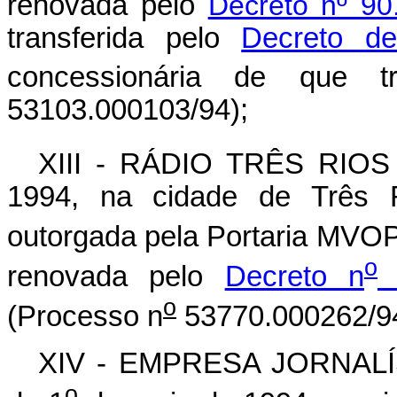
renovada pelo
Decreto nº 90
transferida pelo
Decreto d
concessionária de que t
53103.000103/94);
XIII - RÁDIO TRÊS RIOS L
1994, na cidade de Três R
outorgada pela Portaria MVO
o
renovada pelo
Decreto n
8
o
(Processo n
53770.000262/94
XIV - EMPRESA JORNALÍS
o