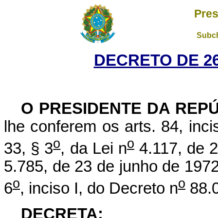
Pres
Subch
DECRETO DE 26
O PRESIDENTE DA REP
lhe conferem os arts. 84, inci
o
o
33, § 3
, da Lei n
4.117, de 2
5.785, de 23 de junho de 1972,
o
o
6
, inciso I, do Decreto n
88.0
DECRETA: