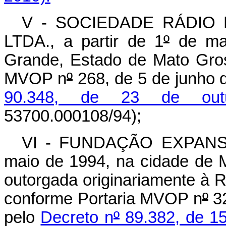
V - SOCIEDADE RÁDIO
LTDA., a partir de 1
º
de mai
Grande, Estado de Mato Gros
MVOP n
º
268, de 5 de junho 
90.348, de 23 de out
53700.000108/94);
VI - FUNDAÇÃO EXPANSÃ
maio de 1994, na cidade de 
outorgada originariamente à 
conforme Portaria MVOP n
º
32
pelo
Decreto n
º
89.382, de 15