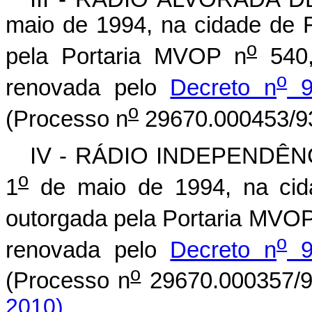
maio de 1994, na cidade de 
o
pela Portaria MVOP n
540,
o
renovada pelo
Decreto n
9
o
(Processo n
29670.000453/93
IV - RÁDIO INDEPENDÊNCI
o
1
de maio de 1994, na cida
outorgada pela Portaria MVO
o
renovada pelo
Decreto n
9
o
(Processo n
29670.000357/9
2010).