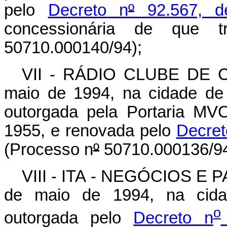
pelo
Decreto n
º
92.567, d
concessionária de que t
50710.000140/94);
VII - RÁDIO CLUBE DE C
maio de 1994, na cidade de
outorgada pela Portaria MV
1955, e renovada pelo
Decret
(Processo n
º
50710.000136/94
VIII - ITA - NEGÓCIOS E P
de maio de 1994, na cidad
o
outorgada pelo
Decreto n