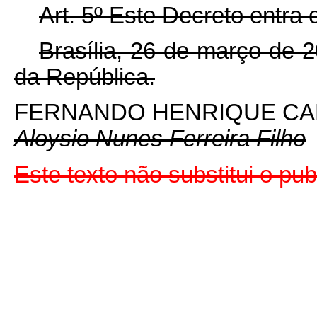
Art. 5º Este Decreto entra
Brasília, 26 de março de 
da República.
FERNANDO HENRIQUE C
Aloysio Nunes Ferreira Filho
Este texto não substitui o p