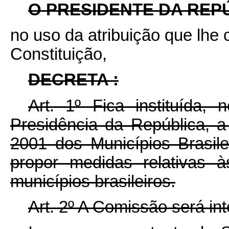
O PRESIDENTE DA REP
no uso da atribuição que lhe c
Constituição,
DECRETA :
Art. 1º Fica instituída,
Presidência da República,
2001 dos Municípios Brasile
propor medidas relativas 
municípios brasileiros.
Art. 2º A Comissão será in