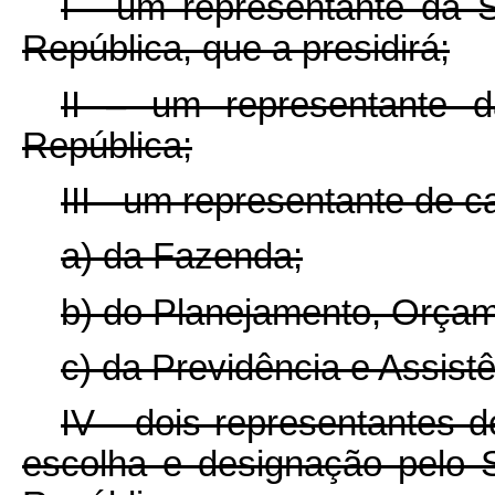
I - um representante da S
República, que a presidirá;
II – um representante d
República;
III - um representante de c
a) da Fazenda;
b) do Planejamento, Orçam
c) da Previdência e Assistê
IV - dois representantes d
escolha e designação pelo S