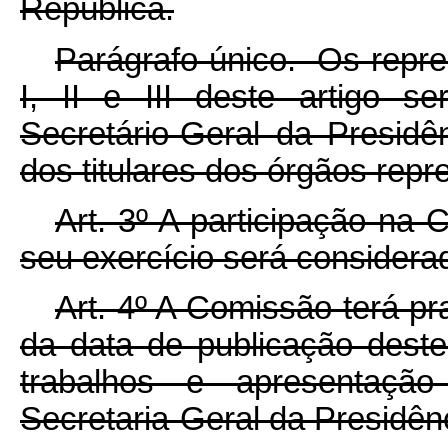
República.
Parágrafo único. Os repre
I, II e III deste artigo s
Secretário-Geral da Presidê
dos titulares dos órgãos repr
Art. 3º A participação na
seu exercício será considerad
Art. 4º A Comissão terá pr
da data de publicação dest
trabalhos e apresentação 
Secretaria-Geral da Presidên