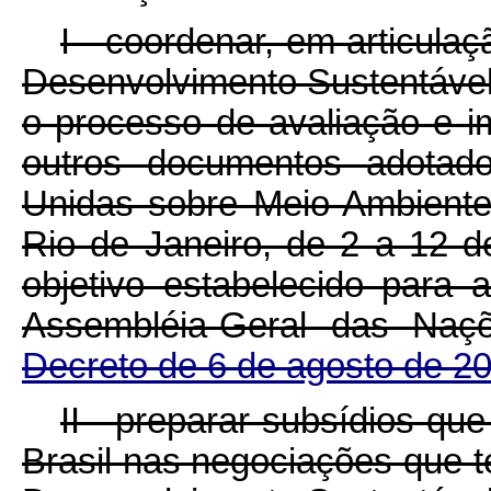
I - coordenar, em articula
Desenvolvimento Sustentáve
o processo de avaliação e 
outros documentos adotad
Unidas sobre Meio Ambiente
Rio de Janeiro, de 2 a 12 d
objetivo estabelecido para
Assembléia-Geral das Naç
Decreto de 6 de agosto de 2
II - preparar subsídios qu
Brasil nas negociações que t