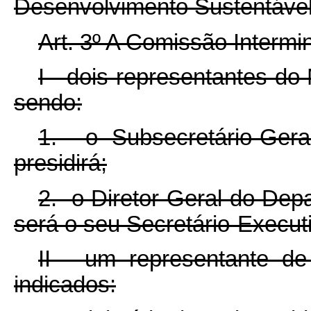
Desenvolvimento Sustentável 
Art. 3º A Comissão Intermin
I - dois representantes do
sendo:
1. o Subsecretário-Gera
presidirá;
2. o Diretor-Geral do Dep
será o seu Secretário-Execut
II - um representante d
indicados: