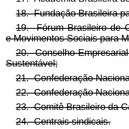
18. Fundação Brasileira p
19. Fórum Brasileiro de
e Movimentos Sociais para M
20. Conselho Empresarial 
Sustentável;
21. Confederação Nacional
22. Confederação Nacional
23. Comitê Brasileiro da 
24. Centrais sindicais.