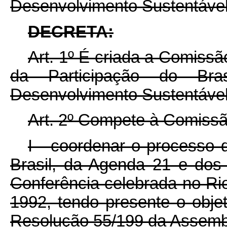
Desenvolvimento Sustentável
DECRETA:
Art. 1º É criada a Comissã
da Participação do Bra
Desenvolvimento Sustentável
Art. 2º Compete à Comissão
I - coordenar o processo 
Brasil, da Agenda 21 e dos
Conferência celebrada no Rio
1992, tendo presente o obje
Resolução 55/199 da Assemb