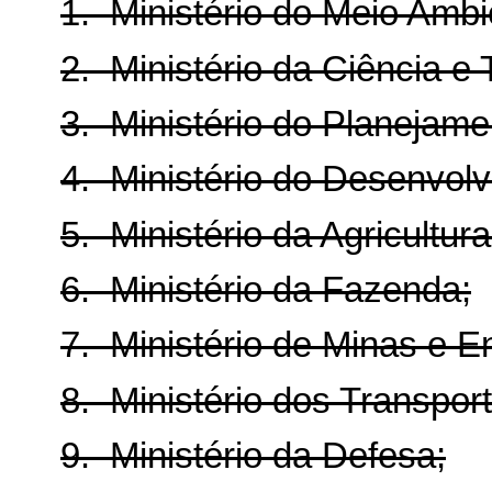
1. Ministério do Meio Ambi
2. Ministério da Ciência e 
3. Ministério do Planejam
4. Ministério do Desenvolv
5. Ministério da Agricultur
6. Ministério da Fazenda;
7. Ministério de Minas e E
8. Ministério dos Transpor
9. Ministério da Defesa;