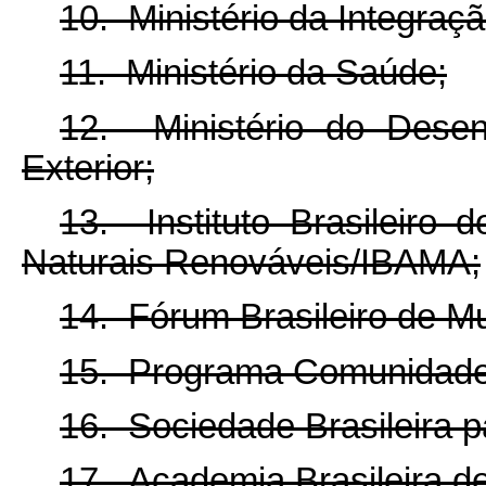
10. Ministério da Integraç
11. Ministério da Saúde;
12. Ministério do Desen
Exterior;
13. Instituto Brasileiro
Naturais Renováveis/IBAMA;
14. Fórum Brasileiro de M
15. Programa Comunidade 
16. Sociedade Brasileira 
17. Academia Brasileira de