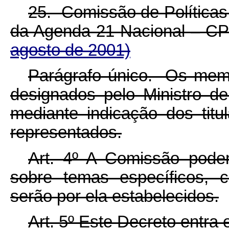
25. Comissão de Políticas
da Agenda 21 Nacional – C
agosto de 2001)
Parágrafo único. Os membr
designados pelo Ministro d
mediante indicação dos tit
representados.
Art. 4º A Comissão poder
sobre temas específicos, 
serão por ela estabelecidos.
Art. 5º Este Decreto entra