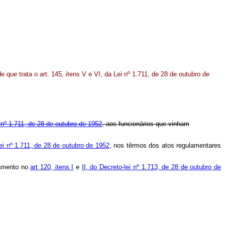
que trata o art. 145, itens V e VI, da Lei nº 1.711, de 28 de outubro de
 nº 1.711, de 28 de outubro de 1952
, aos funcionários que vinham
ei nº 1.711, de 28 de outubro de 1952
, nos têrmos dos atos regulamentares
damento no
art 120, itens I
e
II, do Decreto-lei nº 1.713, de 28 de outubro de