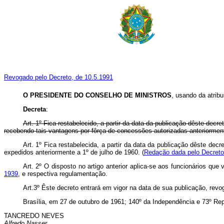
Revogado pelo Decreto, de 10.5.1991
O PRESIDENTE DO CONSELHO DE MINISTROS
, usando da atribu
Decreta
:
Art
. 1º Fica restabelecido, a partir da data da publicação dêste decr
recebendo tais vantagens por fôrça de concessões autorizadas anteriorment
Art. 1º Fica restabelecida, a partir da data da publicação dêste dec
expedidos anteriormente a 1º de julho de 1960. (
Redação dada pelo Decreto
Art
. 2º O disposto no artigo anterior aplica-se aos funcionários 
1939
, e respectiva regulamentação.
Art
.3º Êste decreto entrará em vigor na data de sua publicação, rev
Brasília, em 27 de outubro de 1961; 140º da Independência e 73º Rep
TANCREDO NEVES
Alfredo Nasser