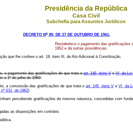
Presidência da República
Casa Civil
Subchefia para Assuntos Jurídicos
o
DECRETO N
89, DE 27 DE OUTUBRO DE 1961.
Restabelece o pagamento das gratificações de 
1952 e dá outras providências.
ição que lhe confere o art. 18, item III, do Ato Adicional à Constituição,
eto, o pagamento das gratificações de que trata o
art. 145, itens V
e
VI, da Lei
e a 1º de julho de 1960.
reto, a concessão das gratificações de que trata o
art. 145, itens V
e
VI, da L
 nº 631, de 1962
)
que vinham percebendo gratificações da mesma natureza, concedidas com fun
ogadas as disposições em contrário.
ública.