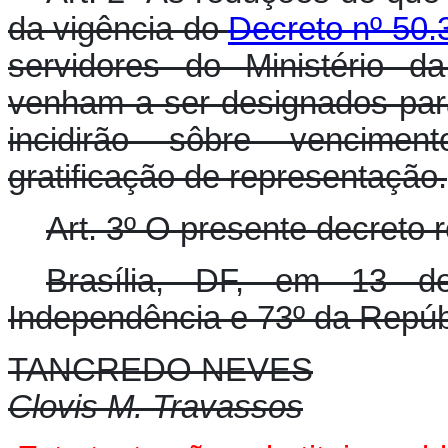
da vigência do
Decreto nº 50.
servidores do Ministério d
venham a ser designados par
incidirão sôbre vencimen
gratificação de representação.
Art. 3º O presente decreto 
Brasília, DF, em 13 
Independência e 73º da Repúb
TANCREDO NEVES
Clovis M. Travassos