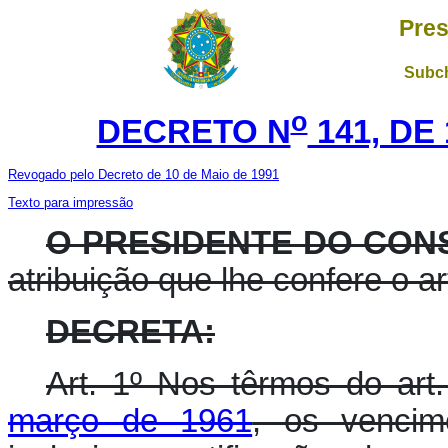
Pres
Subch
o
DECRETO N
141, DE
Revogado pelo Decreto de 10 de Maio de 1991
Texto para impressão
O PRESIDENTE DO CON
atribuição que lhe confere o art
DECRETA:
Art. 1º Nos têrmos do art
março de 1961
, os vencim