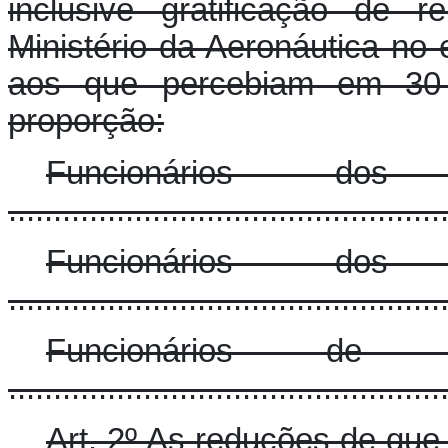
inclusive gratificação de 
Ministério da Aeronáutica no 
aos que percebiam em 30 
proporção:
Funcionários 
..............................................
Funcionários 
..............................................
Funcionários de
..............................................
Art. 2º As reduções de que 