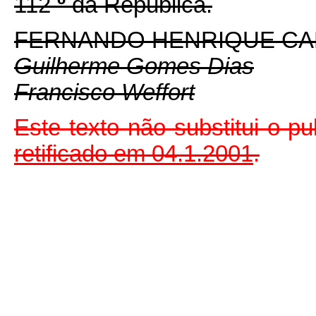
112
º
da República.
FERNANDO HENRIQUE C
Guilherme Gomes Dias
Francisco Weffort
Este texto não substitui o 
retificado em
04.1.2001
.