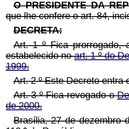
O PRESIDENTE DA RE
que lhe confere o art. 84, inc
DECRETA:
Art. 1
º
Fica prorrogado, 
estabelecido no
art. 1
º
do De
1999.
Art. 2
º
Este Decreto entra 
Art. 3
º
Fica revogado o
De
de 2000.
Brasília, 27 de dezembro