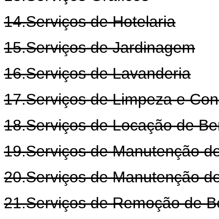
14.Serviços de Hotelaria
15.Serviços de Jardinagem
16.Serviços de Lavanderia
17.Serviços de Limpeza e Co
18.Serviços de Locação de B
19.Serviços de Manutenção d
20.Serviços de Manutenção d
21.Serviços de Remoção de B