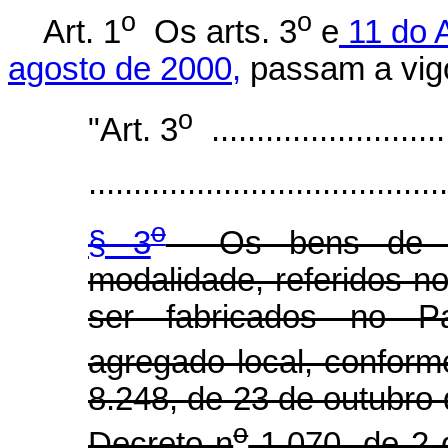
o
o
Art. 1
Os arts. 3
e
11 do A
agosto de 2000,
passam a vigo
o
"Art. 3
...........................
........................................
o
§ 3
Os bens de info
modalidade, referidos no
ser fabricados no Paí
agregado local, conforme
8.248, de 23 de outubro
o
Decreto n
1.070, de 2 