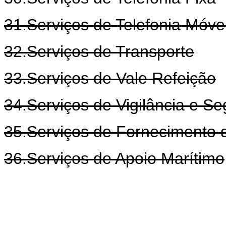
31.Serviços de Telefonia Móve
32.Serviços de Transporte
33.Serviços de Vale Refeição
34.Serviços de Vigilância e S
35.Serviços de Fornecimento d
36.Serviços de Apoio Marítimo