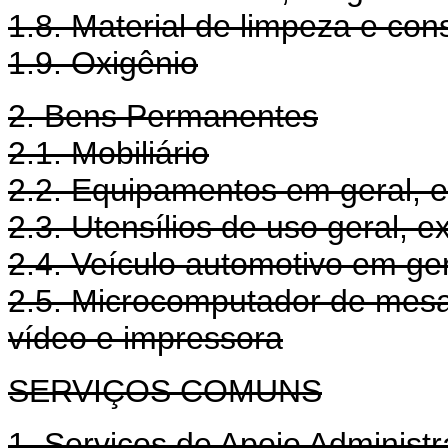
1.8. Material de limpeza e co
1.9. Oxigênio
2. Bens Permanentes
2.1. Mobiliário
2.2. Equipamentos em geral, e
2.3. Utensílios de uso geral, 
2.4. Veículo automotivo em ge
2.5. Microcomputador de mesa 
vídeo e impressora
SERVIÇOS COMUNS
1. Serviços de Apoio Administr