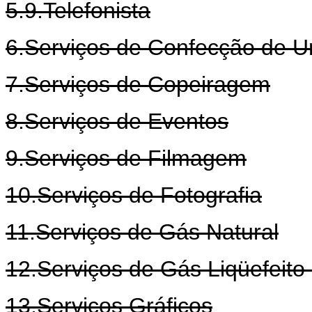
5.9.Telefonista
6.Serviços de Confecção de U
7.Serviços de Copeiragem
8.Serviços de Eventos
9.Serviços de Filmagem
10.Serviços de Fotografia
11.Serviços de Gás Natural
12.Serviços de Gás Liqüefeito
13.Serviços Gráficos