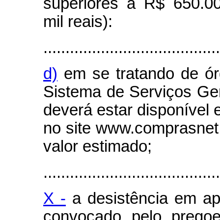
superiores a R$ 650.00
mil reais):
........................................
d)
em se tratando de ór
Sistema de Serviços Gera
deverá estar disponível e
no site www.comprasnet
valor estimado;
........................................
X -
a desistência em ap
convocado pelo pregoe