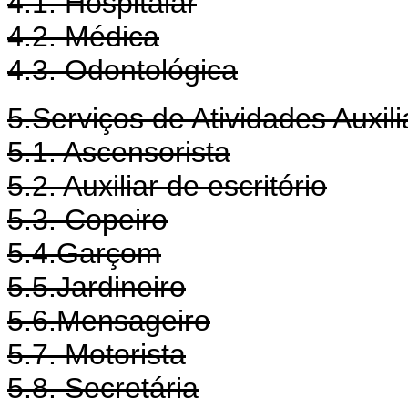
4.1. Hospitalar
4.2. Médica
4.3. Odontológica
5.Serviços de Atividades Auxili
5.1. Ascensorista
5.2. Auxiliar de escritório
5.3. Copeiro
5.4.Garçom
5.5.Jardineiro
5.6.Mensageiro
5.7. Motorista
5.8. Secretária