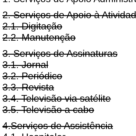
2. Serviços de Apoio à Ativida
2.1. Digitação
2.2. Manutenção
3. Serviços de Assinaturas
3.1. Jornal
3.2. Periódico
3.3. Revista
3.4. Televisão via satélite
3.5. Televisão a cabo
4.Serviços de Assistência