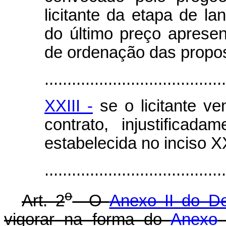
licitante da etapa de l
do último preço apresent
de ordenação das propo
........................................
XXIII -
se o licitante ve
contrato, injustificad
estabelecida no inciso XX
......................................
o
Art. 2
O
Anexo II do De
vigorar na forma do
Anexo