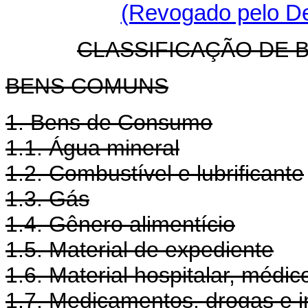
(Revogado pelo De
CLASSIFICAÇÃO DE 
BENS COMUNS
1. Bens de Consumo
1.1. Água mineral
1.2. Combustível e lubrificante
1.3. Gás
1.4. Gênero alimentício
1.5. Material de expediente
1.6. Material hospitalar, médic
1.7. Medicamentos, drogas e 