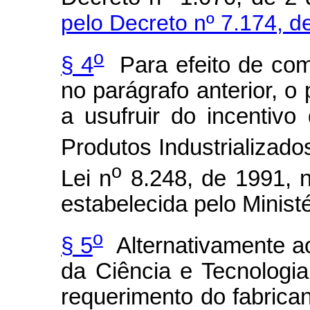
pelo Decreto nº 7.174, d
o
§ 4
Para efeito de comp
no parágrafo anterior, o 
a usufruir do incentiv
Produtos Industrializados 
o
Lei n
8.248, de 1991, 
estabelecida pelo Ministé
o
§ 5
Alternativamente ao
da Ciência e Tecnologi
requerimento do fabrica