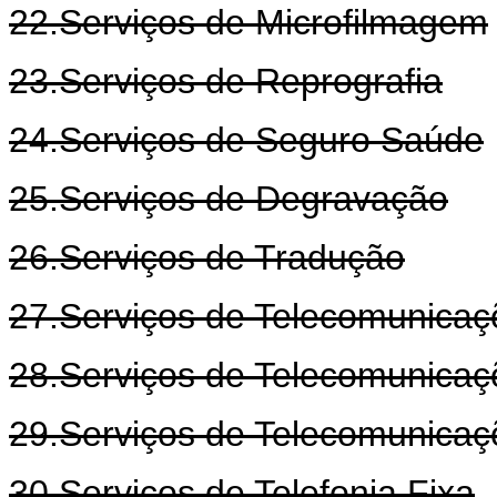
22.Serviços de Microfilmagem
23.Serviços de Reprografia
24.Serviços de Seguro Saúde
25.Serviços de Degravação
26.Serviços de Tradução
27.Serviços de Telecomunica
28.Serviços de Telecomunica
29.Serviços de Telecomunicaç
30.Serviços de Telefonia Fixa