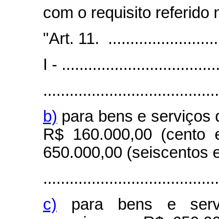
com o requisito referido 
"Art. 11. ...........................
I - ...................................
........................................
b)
para bens e serviços 
R$ 160.000,00 (cento 
650.000,00 (seiscentos e
........................................
c)
para bens e servi