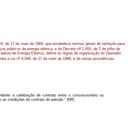
4, de 17 de maio de 1968, que estabelece normas gerais de tarifação para
o
os públicos de energia elétrica, e do Decreto n
2.655, de 2 de julho de
dista de Energia Elétrica, define as regras de organização do Operador
o
rata a Lei n
9.648, de 27 de maio de 1998, e dá outras providências.
diante a celebração de contrato entre o concessionário ou
ob as condições do contrato de adesão." (NR)