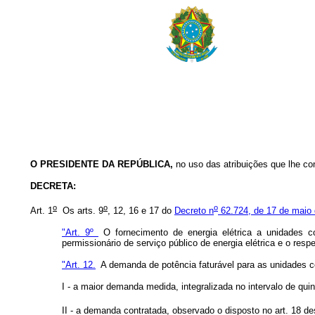
O PRESIDENTE DA REPÚBLICA,
no uso das atribuições que lhe conf
DECRETA:
o
o
o
Art. 1
Os arts. 9
, 12, 16 e 17 do
Decreto n
62.724, de 17 de maio
"Art. 9º
O fornecimento de energia elétrica a unidades co
permissionário de serviço público de energia elétrica e o re
"Art. 12.
A demanda de potência faturável para as unidades c
I - a maior demanda medida, integralizada no intervalo de qui
II - a demanda contratada, observado o disposto no art. 18 d