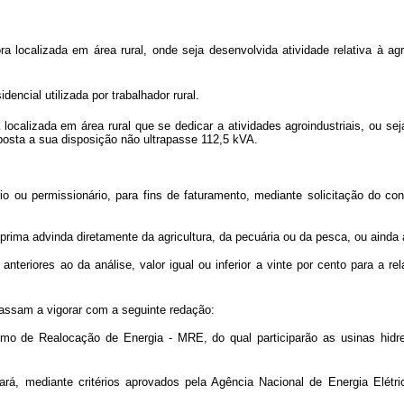
 localizada em área rural, onde seja desenvolvida atividade relativa à ag
ncial utilizada por trabalhador rural.
ocalizada em área rural que se dedicar a atividades agroindustriais, ou se
posta a sua disposição não ultrapasse 112,5 kVA.
o ou permissionário, para fins de faturamento, mediante solicitação do c
ia-prima advinda diretamente da agricultura, da pecuária ou da pesca, ou ainda 
o anteriores ao da análise, valor igual ou inferior a vinte por cento para 
passam a vigorar com a seguinte redação:
 de Realocação de Energia - MRE, do qual participarão as usinas hidrelé
rá, mediante critérios aprovados pela Agência Nacional de Energia Elét