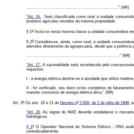
............................................................................." (NR)
"Art. 16.
Será classificada como rural a unidade consumidora
produtos agrícolas oriundos da mesma propriedade.
o
§ 1
Inclui-se nesta mesma classe a unidade consumidora reside
o
§ 2
Considera-se, ainda, como rural, a unidade consumidora l
advindos diretamente da agropecuária, desde que a potência 
.............................................................................." (NR)
"Art. 17.
A sazonalidade será reconhecida pelo concessionári
requisitos:
I - a energia elétrica destine-se à atividade que utilize matér
II - for verificado, nos doze ciclos completos de faturament
maiores consumos de energia elétrica ativa." (NR)
o
o
Art. 2
Os arts. 20 e 21 do
Decreto n
2.655, de 2 de julho de 1998
, 
"Art. 20
. As regras do MAE deverão estabelecer o mecanismo
hidrológicos.
o
§ 1
O Operador Nacional do Sistema Elétrico - ONS avalia
centralizadamente.