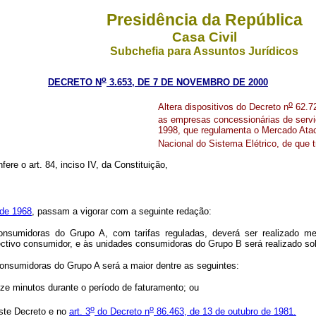
Presidência da República
Casa Civil
Subchefia para Assuntos Jurídicos
o
DECRETO N
3.653, DE 7 DE NOVEMBRO DE 2000
o
Altera dispositivos do Decreto n
62.72
as empresas concessionárias de serviç
1998, que regulamenta o Mercado Ataca
Nacional do Sistema Elétrico, de que t
ere o art. 84, inciso IV, da Constituição,
 de 1968
, passam a vigorar com a seguinte redação:
nsumidoras do Grupo A, com tarifas reguladas, deverá ser realizado me
spectivo consumidor, e às unidades consumidoras do Grupo B será realizado s
onsumidoras do Grupo A será a maior dentre as seguintes:
nze minutos durante o período de faturamento; ou
o
o
este Decreto e no
art. 3
do Decreto n
86.463, de 13 de outubro de 1981.