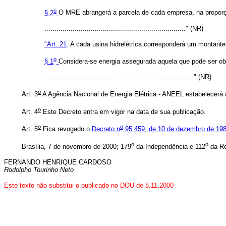
o
§ 2
O MRE abrangerá a parcela de cada empresa, na proporção
......................................................................" (NR)
"Art. 21
. A cada usina hidrelétrica corresponderá um montan
o
§ 1
Considera-se energia assegurada aquela que pode ser o
.........................................................................." (NR)
o
Art. 3
A Agência Nacional de Energia Elétrica - ANEEL estabelecerá 
o
Art. 4
Este Decreto entra em vigor na data de sua publicação.
o
o
Art. 5
Fica revogado o
Decreto n
95.459, de 10 de dezembro de 198
o
o
Brasília, 7 de novembro de 2000; 179
da Independência e 112
da Re
FERNANDO HENRIQUE CARDOSO
Rodolpho Tourinho Neto
Este texto não substitui o publicado no DOU de 8.11.2000