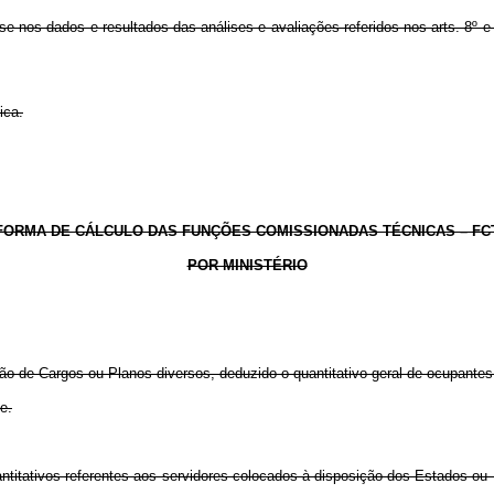
nos dados e resultados das análises e avaliações referidos nos arts. 8º e 9
ica.
FORMA DE CÁLCULO DAS FUNÇÕES COMISSIONADAS TÉCNICAS – FC
POR MINISTÉRIO
ção de Cargos ou Planos diversos, deduzido o quantitativo geral de ocupante
e.
titativos referentes aos servidores colocados à disposição dos Estados ou 