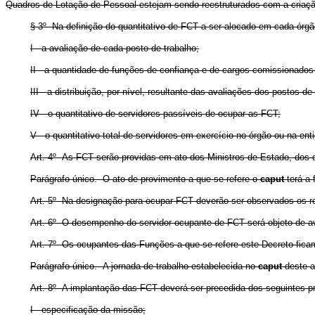
Quadros de Lotação de Pessoal estejam sendo reestruturados com a criaç
§ 3º Na definição do quantitativo de FCT a ser alocado em cada órgã
I - a avaliação de cada posto de trabalho;
II - a quantidade de funções de confiança e de cargos comissionados 
III - a distribuição, por nível, resultante das avaliações dos postos de
IV - o quantitativo de servidores passíveis de ocupar as FCT;
V - o quantitativo total de servidores em exercício no órgão ou na ent
Art. 4º As FCT serão providas em ato dos Ministros de Estado, dos d
Parágrafo único. O ato de provimento a que se refere o
caput
terá a 
Art. 5º Na designação para ocupar FCT deverão ser observados os req
Art. 6º O desempenho do servidor ocupante de FCT será objeto de ava
Art. 7º Os ocupantes das Funções a que se refere este Decreto ficam
Parágrafo único. A jornada de trabalho estabelecida no
caput
deste ar
Art. 8º A implantação das FCT deverá ser precedida dos seguintes p
I - especificação da missão;