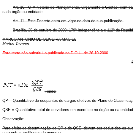
Art. 10. O Ministério do Planejamento, Orçamento e Gestão, com base 
cada órgão ou entidade.
Art. 11. Este Decreto entra em vigor na data de sua publicação.
Brasília, 25 de outubro de 2000; 179º Independência e 112º da Repúbl
MARCO ANTONIO DE OLIVEIRA MACIEL
Martus Tavares
Este texto não substitui o publicado no D.O.U. de 26.10.2000
, onde:
QP = Quantitativo de ocupantes de cargos efetivos do Plano de Classifica
QSE = Quantitativo total de servidores em exercício no órgão ou na entidad
Observação:
Para efeito de determinação do QP e do QSE, devem ser deduzidos os quan
para outras instâncias de governo.