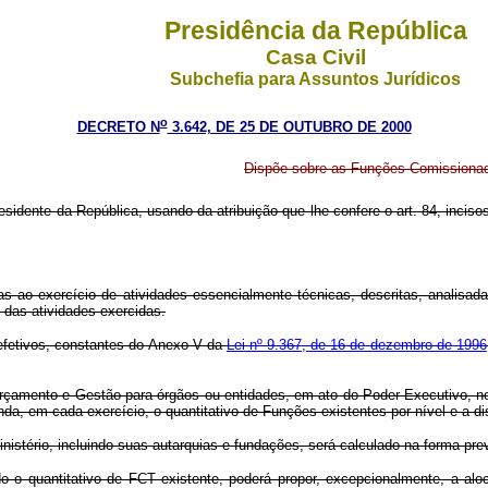
Presidência da República
Casa Civil
Subchefia para Assuntos Jurídicos
o
DECRETO N
3.642, DE 25 DE OUTUBRO DE 2000
Dispõe sobre as Funções Comissionada
esidente da República, usando da atribuição que lhe confere o art. 84, inciso
ao exercício de atividades essencialmente técnicas, descritas, analisada
das atividades exercidas.
efetivos, constantes do Anexo V da
Lei nº 9.367, de 16 de dezembro de 1996
çamento e Gestão para órgãos ou entidades, em ato do Poder Executivo, nos
a, em cada exercício, o quantitativo de Funções existentes por nível e a di
stério, incluindo suas autarquias e fundações, será calculado na forma pre
 o quantitativo de FCT existente, poderá propor, excepcionalmente, a alo