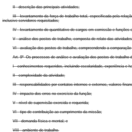
II - descrição das principais atividades;
III - levantamento da força de trabalho total, especificada pela rela
inclusive servidores requisitados;
IV - levantamento do quantitativo de cargos em comissão e funções d
V - análise dos postos de trabalho, composta de relato das atividad
VI - avaliação dos postos de trabalho, compreendendo a comparação e
Art. 9º Os processos de análise e avaliação dos postos de trabalho 
I - conhecimentos requeridos, incluindo escolaridade, experiência e ha
II - complexidade da atividade;
III - responsabilidades por contatos internos e externos, valores fin
IV - impacto dos erros no exercício da função;
V - nível de supervisão exercida e requerida;
VI - tipo de contribuição ao cumprimento da missão;
VII - demanda física e mental; e
VIII - ambiente de trabalho.