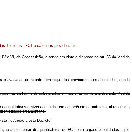
s Técnicas - FCT e dá outras providências.
s IV e VI, da Constituição, e tendo em vista o disposto no art. 55 da Medida
s e avaliadas de acordo com requisitos previamente estabelecidos, sendo
, que não tenham sido estruturados em carreiras ou abrangidos pela Medida
 quantitativos e níveis definidos em decorrência da natureza, abrangência
sponibilidade orçamentária.
vista no Anexo a este Decreto.
cação suplementar de quantitativos de FCT para órgãos e entidades cujos