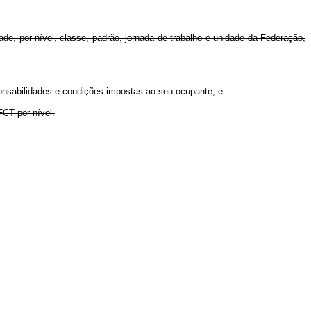
dade, por nível, classe, padrão, jornada de trabalho e unidade da Federação,
ponsabilidades e condições impostas ao seu ocupante; e
FCT por nível.