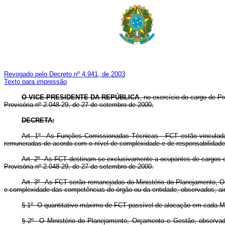
Revogado pelo Decreto nº 4.941, de 2003
Texto para impressão
O VICE-PRESIDENTE DA REPÚBLICA
, no exercício do cargo de Pr
Provisória nº 2.048-29, de 27 de setembro de 2000,
DECRETA:
Art. 1º As Funções Comissionadas Técnicas - FCT estão vinculadas 
remuneradas de acordo com o nível de complexidade e de responsabilidade 
Art. 2º As FCT destinam-se exclusivamente a ocupantes de cargos 
Provisória nº 2.048-29, de 27 de setembro de 2000.
Art. 3º As FCT serão remanejadas do Ministério do Planejamento, Or
e complexidade das competências do órgão ou da entidade, observados, aind
§ 1º O quantitativo máximo de FCT passível de alocação em cada Mini
§ 2º O Ministério do Planejamento, Orçamento e Gestão, observado