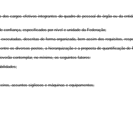
ção dos cargos efetivos integrantes do quadro de pessoal do órgão ou da enti
e confiança, especificados por nível e unidade da Federação;
es executadas, descritas de forma organizada, bem assim dos requisitos, res
ntre os diversos postos, a hierarquização e a proposta de quantificação de 
deverão contemplar, no mínimo, os seguintes fatores:
bilidades;
anceiros, assuntos sigilosos e máquinas e equipamentos;