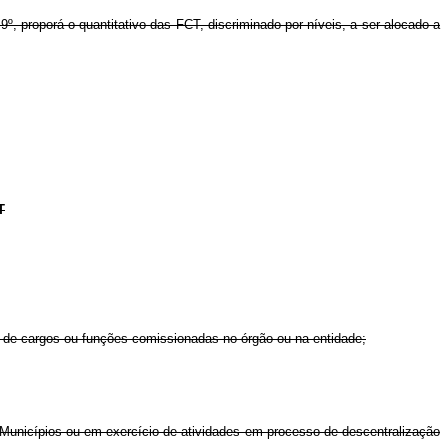
º, proporá o quantitativo das FCT, discriminado por níveis, a ser alocado a
T
s de cargos ou funções comissionadas no órgão ou na entidade;
Municípios ou em exercício de atividades em processo de descentralização