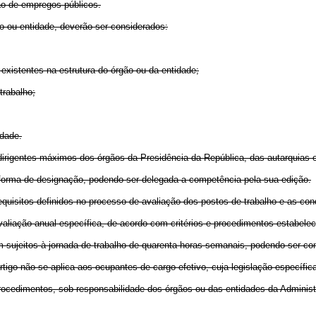
ão de empregos públicos.
o ou entidade, deverão ser considerados:
existentes na estrutura do órgão ou da entidade;
 trabalho;
idade.
irigentes máximos dos órgãos da Presidência da República, das autarquias e
forma de designação, podendo ser delegada a competência pela sua edição.
uisitos definidos no processo de avaliação dos postos de trabalho e as cond
liação anual específica, de acordo com critérios e procedimentos estabelec
 sujeitos à jornada de trabalho de quarenta horas semanais, podendo ser co
tigo não se aplica aos ocupantes de cargo efetivo, cuja legislação específic
rocedimentos, sob responsabilidade dos órgãos ou das entidades da Administ