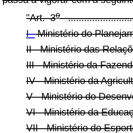
o
"Art. 3
..........................
I -
Ministério do Planeja
II - Ministério das Relaç
III - Ministério da Fazend
IV - Ministério da Agricu
V - Ministério do Desenv
VI - Ministério da Educa
VII - Ministério do Espor