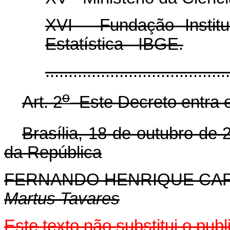
XVI - Fundação Institu
Estatística - IBGE.
......................................
o
Art. 2
Este Decreto entra e
Brasília, 18 de outubro de 
da República
FERNANDO HENRIQUE CA
Martus Tavares
Este texto não substitui o pu