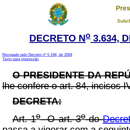
Pres
Subch
o
DECRETO N
3.634, 
Revogado pelo Decreto nº 5.194, de 2004
Texto para impressão
O PRESIDENTE DA REPÚ
lhe confere o art. 84, incisos I
DECRETA
:
o
o
Art. 1
O art. 3
do
Decret
passa a vigorar com a seguint