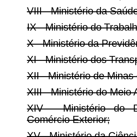
VIII - Ministério da Saúd
IX - Ministério do Traba
X - Ministério da Previdê
XI - Ministério dos Trans
XII - Ministério de Minas
XIII - Ministério do Meio
XIV - Ministério do D
Comércio Exterior;
XV - Ministério da Ciênci