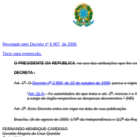
Revogado pelo Decreto nº 6.907, de 2009.
Texto para impressão.
O PRESIDENTE DA REPUBLICA
, no uso das atribuições que lhe con
DECRETA :
o
o
Art. 1
O
Decreto n
2.809, de 22 de outubro de 1998
, passa a vigor
o
"
Art. 11-A
. As autoridades de que trata o art. 2
, incisos I e 
a cargo do órgão respectivo as despesas decorrentes." (NR)
o
Art. 2
Este Decreto entra em vigor na data de sua publicação.
o
o
Brasília, 16 de agosto de 2000; 179
da Independência e 112
da Rep
FERNANDO HENRIQUE CARDOSO
Geraldo Magela da Cruz Quintão