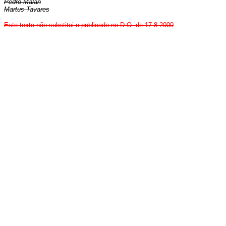
Pedro Malan
Martus Tavares
Este texto não substitui o publicado no D.O. de 17.8.2000