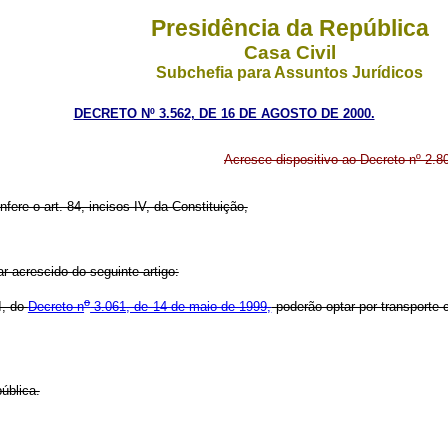
Presidência da República
Casa Civil
Subchefia para Assuntos Jurídicos
DECRETO Nº 3.562, DE 16 DE AGOSTO DE 2000.
Acresce dispositivo ao Decreto nº 2.8
fere o art. 84, incisos IV, da Constituição,
ar acrescido do seguinte artigo:
o
II, do
Decreto n
3.061, de 14 de maio de 1999,
poderão optar por transporte 
ública.