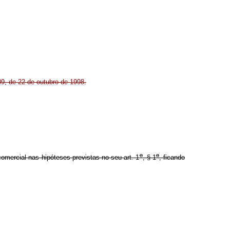
09, de 22 de outubro de 1998.
o
o
comercial nas hipóteses previstas no seu art. 1
, § 1
, ficando