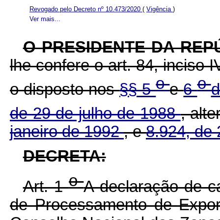
Revogado pelo Decreto nº 10.473/2020
(
Vigência
)
Ver mais...
O PRESIDENTE DA REP
lhe confere o art. 84, inciso 
o
o
o disposto nos
§§ 5
e
6
d
de 29 de julho de 1988
, alt
janeiro de 1992
, e
8.924, de 
DECRETA:
o
Art. 1
A declaração de 
de Processamento de Expor