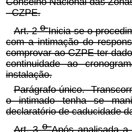
Conselho Nacional das Zona
- CZPE.
o
Art. 2
Inicia-se o proced
com a intimação do responsá
comprovar ao CZPE ter dado i
continuidade ao cronogram
instalação.
Parágrafo único. Transcorr
o intimado tenha se mani
declaratório de caducidade 
o
Art. 3
Após analisada a 