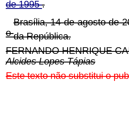
de 1995
.
Brasília, 14 de agosto de 
o
da República.
FERNANDO HENRIQUE C
Alcides Lopes Tápias
Este texto não substitui o pu