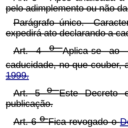
pelo adimplemento ou não das
Parágrafo único. Caracte
expedirá ato declarando a c
o
Art. 4
Aplica-se ao
caducidade, no que couber,
1999.
o
Art. 5
Este Decreto 
publicação.
o
Art. 6
Fica revogado o
D