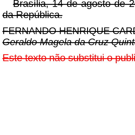
Brasília, 14 de agosto de 
da República.
FERNANDO HENRIQUE CA
Geraldo Magela da Cruz Quin
Este texto não substitui o pub