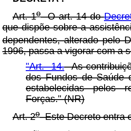
o
Art. 1
O art. 14 do
Decret
que dispõe sobre a assistênci
dependentes, alterado pelo D
1996, passa a vigorar com a s
"Art. 14.
As contribuiçõ
dos Fundos de Saúde d
estabelecidas pelos 
Forças." (NR)
o
Art. 2
Este Decreto entra e