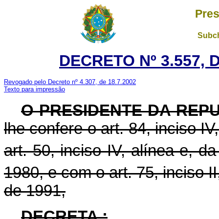
Pres
Subch
DECRETO Nº 3.557, 
Revogado pelo Decreto nº 4.307, de 18.7.2002
Texto para impressão
O PRESIDENTE DA REP
lhe confere o art. 84, inciso I
art. 50, inciso IV, alínea e, da
1980, e com o art. 75, inciso II
de 1991,
DECRETA :