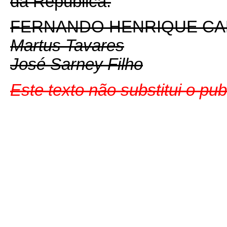
da República.
FERNANDO HENRIQUE C
Martus Tavares
José Sarney Filho
Este texto não substitui o pu