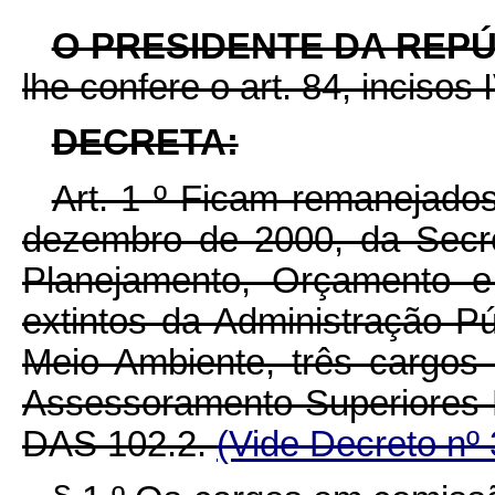
O PRESIDENTE DA REP
lhe confere o art. 84, incisos 
DECRETA:
Art. 1
º
Ficam remanejados,
dezembro de 2000, da Secre
Planejamento, Orçamento e
extintos da Administração Pú
Meio Ambiente, três cargo
Assessoramento Superiores
DAS 102.2.
(Vide Decreto nº 