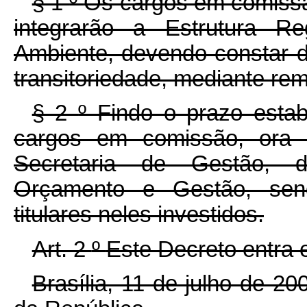
§ 1
º
Os cargos em comissã
integrarão a Estrutura Re
Ambiente, devendo constar 
transitoriedade, mediante re
§ 2
º
Findo o prazo esta
cargos em comissão, ora r
Secretaria de Gestão, d
Orçamento e Gestão, sen
titulares neles investidos.
Art. 2
º
Este Decreto entra 
Brasília, 11 de julho de 2