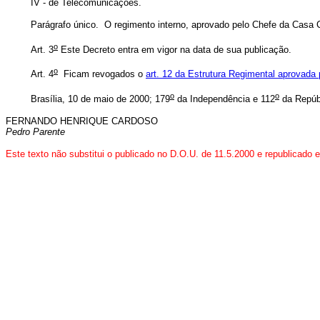
IV - de Telecomunicações.
Parágrafo único. O regimento interno, aprovado pelo Chefe da Casa Ci
o
Art. 3
Este Decreto entra em vigor na data de sua publicação.
o
Art. 4
Ficam revogados o
art. 12 da Estrutura Regimental aprovada 
o
o
Brasília, 10 de maio de 2000; 179
da Independência e 112
da Repúb
FERNANDO HENRIQUE CARDOSO
Pedro Parente
Este texto não substitui o publicado no D.O.U. de 11.5.2000 e republicado