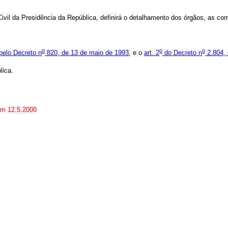
vil da Presidência da República, definirá o detalhamento dos órgãos, as com
o
o
o
pelo Decreto n
820, de 13 de maio de 1993
, e o
art. 2
do Decreto n
2.804, 
lica.
 em 12.5.2000