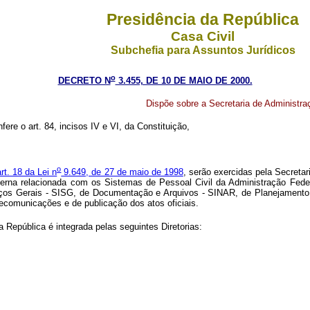
Presidência da República
Casa Civil
Subchefia para Assuntos Jurídicos
o
DECRETO N
3.455, DE 10 DE MAIO DE 2000.
Dispõe sobre a Secretaria de Administra
ere o art. 84, incisos IV e VI, da Constituição,
o
art. 18 da Lei n
9.649, de 27 de maio de 1998
, serão exercidas pela Secreta
tica interna relacionada com os Sistemas de Pessoal Civil da Administração
iços Gerais - SISG, de Documentação e Arquivos - SINAR, de Planejamento
lecomunicações e de publicação dos atos oficiais.
 República é integrada pelas seguintes Diretorias: