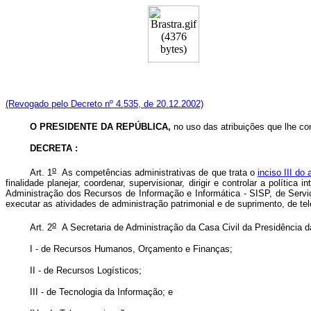
(Revogado pelo Decreto nº 4.535, de 20.12.2002)
O
PRESIDENTE DA REPÚBLICA,
no uso das atribuições que lhe conf
DECRETA :
o
Art. 1
As competências administrativas de que trata o
inciso III do 
finalidade planejar, coordenar, supervisionar, dirigir e controlar a polí
Administração dos Recursos de Informação e Informática - SISP, de Serv
executar as atividades de administração patrimonial e de suprimento, de te
o
Art. 2
A Secretaria de Administração da Casa Civil da Presidência da
I - de Recursos Humanos, Orçamento e Finanças;
II - de Recursos Logísticos;
III - de Tecnologia da Informação; e