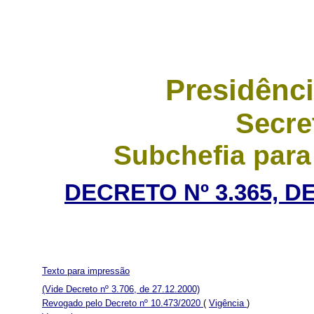
Presidênci
Secre
Subchefia para
DECRETO Nº 3.365, D
Texto para impressão
(Vide Decreto nº 3.706, de 27.12.2000)
Revogado pelo Decreto nº 10.473/2020
(
Vigência
)