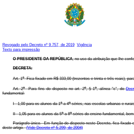
Revogado pelo Decreto nº 9.757, de 2019
Vigência
Texto para impressão
O PRESIDENTE DA REPÚBLICA
, no uso da atribuição que lhe confe
DECRETA:
o
Art. 1
Fica fixado em R$ 333,00 (trezentos e trinta e três reais), para
o
o
o
Art. 2
Para fins do disposto no art. 2
, § 1
, alínea "c", do
Decr
fundamental:
a
a
I - 1,00 para os alunos da 1
a 4
séries, nas escolas urbanas e rurai
a
a
II - 1,05 para os alunos da 5
a 8
séries do ensino fundamental, bem 
Parágrafo único. Em função do disposto neste Decreto, fica fixado e
deste artigo.
(Vide Decreto nº 5.299, de 2004)