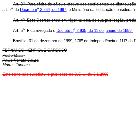
o
Art. 3
Para efeito do cálculo efetivo dos coeficientes de distribui
o
o
art. 2
do
Decreto n
2.264, de 1997
, o Ministério da Educação considerará o
o
Art. 4
Este Decreto entra em vigor na data de sua publicação, produzi
o
o
Art. 5
Fica revogado o
Decreto n
2.935, de 11 de janeiro de 1999.
o
o
Brasília, 31 de dezembro de 1999; 178
da Independência e 111
da R
FERNANDO HENRIQUE CARDOSO
Pedro Malan
Paulo Renato Souza
Martus Tavares
Este texto não substistui o publicado no D.O.U. de 3.1.2000