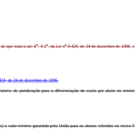
o
o
o
de que trata o art. 6
, § 1
, da Lei n
9.424, de 24 de dezembro de 1996, e
424, de 24 de dezembro de 1996.
fatores de ponderação para a diferenciação do custo por aluno no ensino
 o valor mínimo garantido pela União para os alunos referidos no inciso II