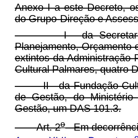
Anexo I a este Decreto, 
do Grupo-Direção e Asses
I - da Secretaria de
Planejamento, Orçamento e
extintos da Administração 
Cultural Palmares, quatro 
II - da Fundação Cultur
de Gestão, do Ministéri
Gestão, um DAS 101.3.
o
Art. 2
Em decorrência 