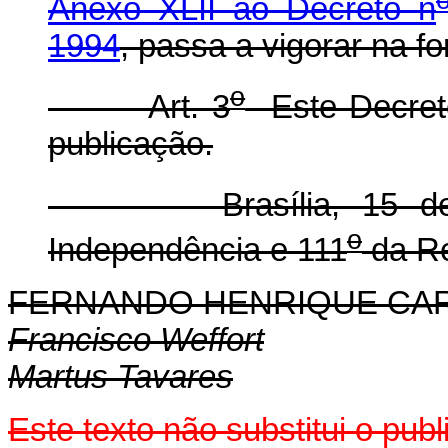
Anexo XLII ao Decreto n
1994
, passa a vigorar na f
o
Art. 3
Este Decreto
publicação.
Brasília, 15 de de
o
Independência e 111
da Re
FERNANDO HENRIQUE CA
Francisco Weffort
Martus Tavares
Este texto não substitui o pu