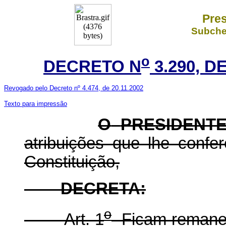
Pres
Subchef
o
DECRETO N
3.290, D
Revogado pelo Decreto nº 4.474, de 20.11.2002
Texto para impressão
O
PRESIDENT
atribuições que lhe confer
Constituição,
DECRETA:
o
Art. 1
Ficam remaneja