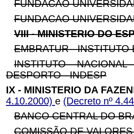
FUNDACAO UNIVERSIDA
FUNDACAO UNIVERSIDAD
VIII - MINISTERIO DO E
EMBRATUR - INSTITUTO
INSTITUTO NACIONA
DESPORTO - INDESP
IX - MINISTERIO DA FAZE
4.10.2000)
e
(Decreto nº 4.4
BANCO CENTRAL DO BRA
COMISSÃO DE VALORES 