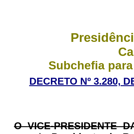
Presidênci
Ca
Subchefia para
DECRETO Nº 3.280, D
O
VICE-PRESIDENTE 