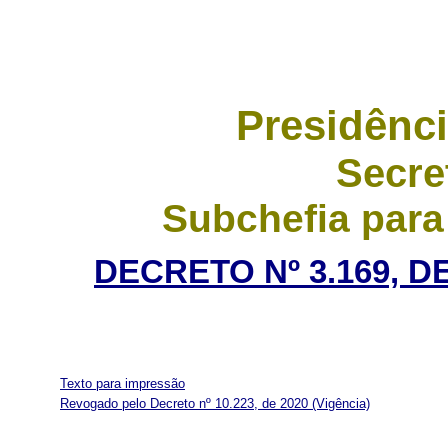
Presidênci
Secre
Subchefia para
DECRETO Nº 3.169, D
Texto para impressão
Revogado pelo Decreto nº 10.223, de 2020
(Vigência)