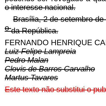
o interesse nacional.
Brasília, 2 de setembro de
o
da República.
FERNANDO HENRIQUE C
Luiz Felipe Lampreia
Pedro Malan
Clovis de Barros Carvalho
Martus Tavares
Este texto não substitui o p