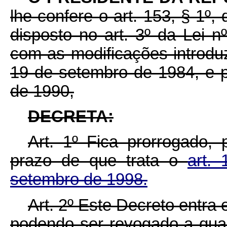
lhe confere o art. 153, § 1º,
disposto no art. 3º da Lei 
com as modificações introduz
19 de setembro de 1984, e p
de 1990,
DECRETA:
Art. 1º Fica prorrogado
prazo de que trata o
art.
setembro de 1998.
Art. 2º Este Decreto entra
podendo ser revogado a qua