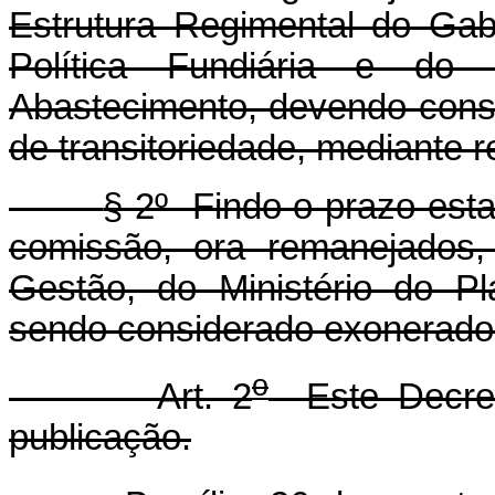
Estrutura Regimental do Gabi
Política Fundiária e do 
Abastecimento, devendo cons
de transitoriedade, mediante r
§ 2º Findo o prazo esta
comissão, ora remanejados, 
Gestão, do Ministério do P
sendo considerado exonerado o
o
Art. 2
Este Decret
publicação.