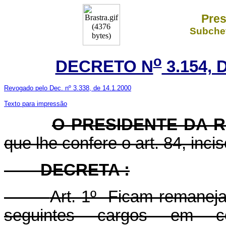
Pres
Subchef
o
DECRETO N
3.154, 
Revogado pelo Dec. nº 3.338, de 14.1.2000
Texto para impressão
O
PRESIDENTE DA 
que lhe confere o art. 84, inci
DECRETA :
Art. 1º Ficam remaneja
seguintes cargos em c