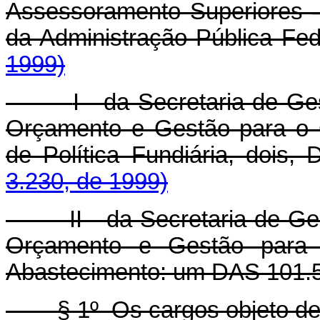
Assessoramento Superiores –
da Administração Pública Fed
1999)
I - da Secretaria de Ge
Orçamento e Gestão para o G
de Política Fundiária, dois,
3.230, de 1999)
II - da Secretaria de Gest
Orçamento e Gestão para o
Abastecimento: um DAS 101.5
§ 1º Os cargos objeto dest