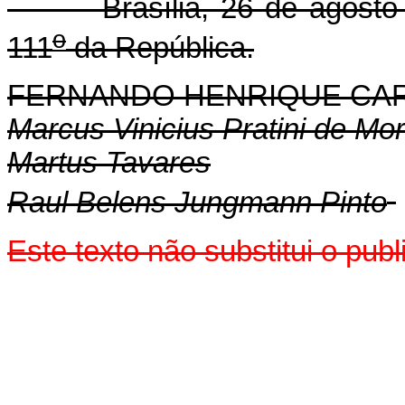
Brasília, 26 de agosto 
o
111
da República.
FERNANDO HENRIQUE CA
Marcus Vinicius Pratini de Mo
Martus Tavares
Raul Belens Jungmann Pinto
Este texto não substitui o pu