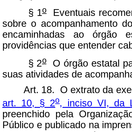
o
§ 1
Eventuais recomen
sobre o acompanhamento dos
encaminhadas ao órgão es
providências que entender cab
o
§ 2
O órgão estatal pa
suas atividades de acompanh
Art. 18. O extrato da exe
o
art. 10, § 2
, inciso VI, da 
preenchido pela Organizaçã
Público e publicado na impren