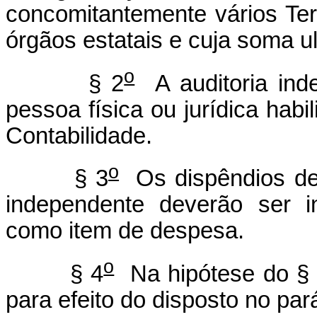
concomitantemente vários Te
órgãos estatais e cuja soma ul
o
§ 2
A auditoria inde
pessoa física ou jurídica hab
Contabilidade.
o
§ 3
Os dispêndios dec
independente deverão ser i
como item de despesa.
o
§ 4
Na hipótese do §
para efeito do disposto no pará