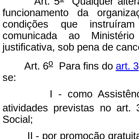
Art. 5
Qualquer altera
funcionamento da organiz
condições que instruíram
comunicada ao Ministéri
justificativa, sob pena de can
o
Art. 6
Para fins do
art. 3
se:
I - como Assistência S
atividades previstas no art. 
Social;
II - por promoção gratuita