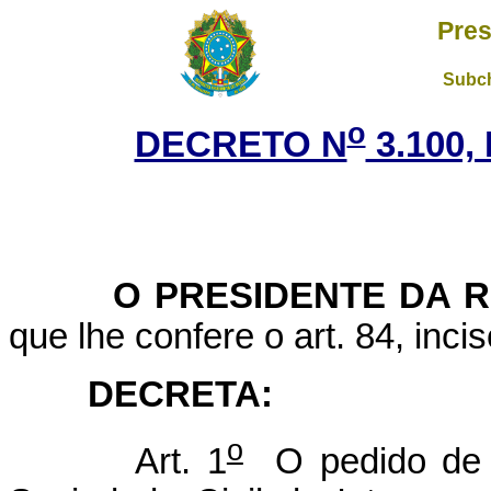
Pres
Subch
o
DECRETO N
3.100,
O
PRESIDENTE DA 
que lhe confere o art. 84, inci
DECRETA:
o
Art. 1
O pedido de q