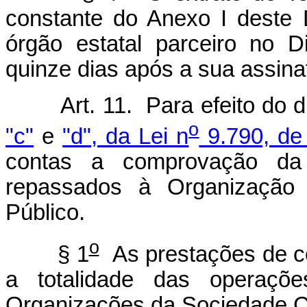
constante do Anexo I deste 
órgão estatal parceiro no D
quinze dias após a sua assina
Art. 11. Para efeito do 
o
"c"
e
"d", da Lei n
9.790, de
contas a comprovação da 
repassados à Organização 
Público.
o
§ 1
As prestações de co
a totalidade das operaçõe
Organizações da Sociedade Civ