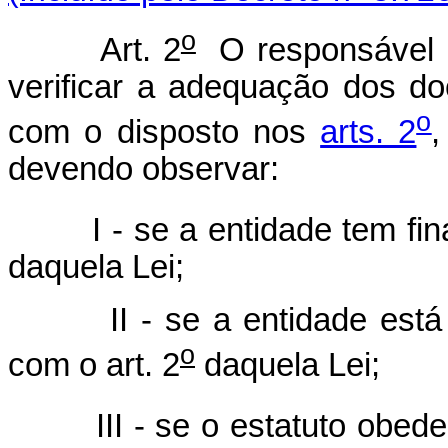
o
Art. 2
O responsável p
verificar a adequação dos do
o
com o disposto nos
arts. 2
devendo observar:
I - se a entidade tem finali
daquela Lei;
II - se a entidade está ex
o
com o art. 2
daquela Lei;
III - se o estatuto obedece