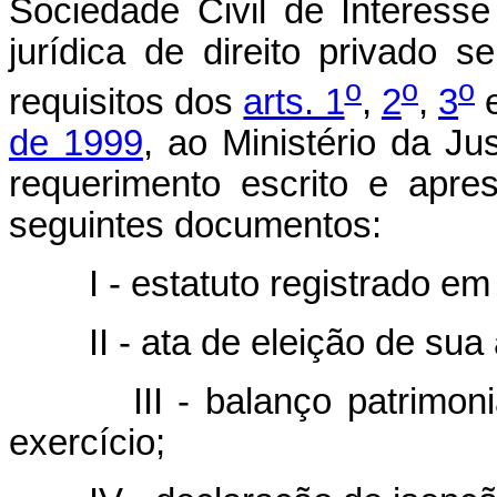
Sociedade Civil de Interesse
jurídica de direito privado 
o
o
o
requisitos dos
arts. 1
,
2
,
3
de 1999
, ao Ministério da J
requerimento escrito e apre
seguintes documentos:
I - estatuto registrado em
II - ata de eleição de sua 
III - balanço patrimo
exercício;