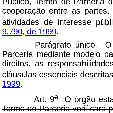
Público, Termo de Parceria 
cooperação entre as partes
atividades de interesse púb
9.790, de 1999
.
Parágrafo único. O Órgã
Parceria mediante modelo pa
direitos, as responsabilidad
cláusulas essenciais descrita
1999
.
o
Art. 9
O órgão estat
Termo de Parceria verificará 