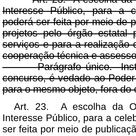
Interesse Público, para a 
poderá ser feita por meio de 
projetos pelo órgão estatal
serviços e para a realização d
cooperação técnica e assesso
Parágrafo único. Ins
concurso, é vedado ao Poder 
para o mesmo objeto, fora do 
Art. 23. A escolha da O
Interesse Público, para a cel
ser feita por meio de publicaç