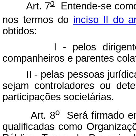
o
Art. 7
Entende-se como 
nos termos do
inciso II do ar
obtidos:
I - pelos dirigentes d
companheiros e parentes colate
II - pelas pessoas jurídic
sejam controladores ou det
participações societárias.
o
Art. 8
Será firmado en
qualificadas como Organizaçõ