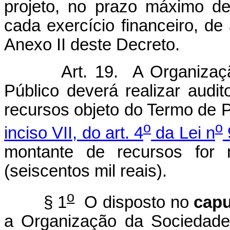
projeto, no prazo máximo d
cada exercício financeiro, d
Anexo II deste Decreto.
Art. 19. A Organizaç
Público deverá realizar audi
recursos objeto do Termo de 
o
o
inciso VII, do art. 4
da Lei n
montante de recursos for 
(seiscentos mil reais).
o
§ 1
O disposto no
capu
a Organização da Sociedade 