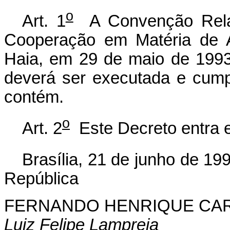
o
Art. 1
A Convenção Relat
Cooperação em Matéria de A
Haia, em 29 de maio de 1993
deverá ser executada e cump
contém.
o
Art. 2
Este Decreto entra e
Brasília, 21 de junho de 19
República
FERNANDO HENRIQUE CA
Luiz Felipe Lampreia